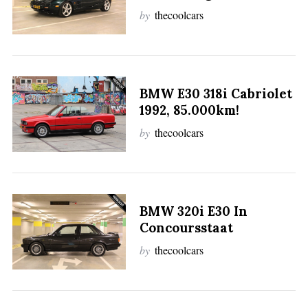
c
by
thecoolcars
h
f
o
r
:
BMW E30 318i Cabriolet
1992, 85.000km!
by
thecoolcars
BMW 320i E30 In
Concoursstaat
by
thecoolcars