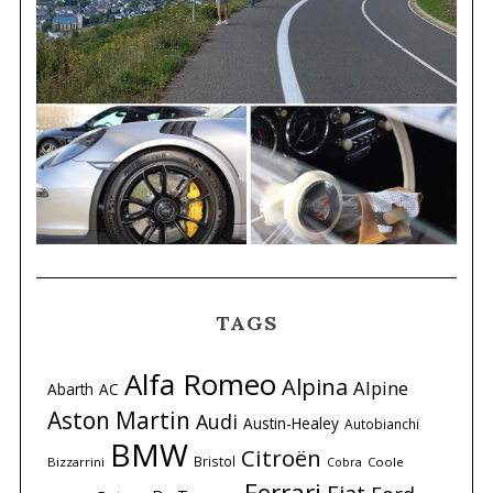
TAGS
Alfa Romeo
Alpina
Alpine
Abarth
AC
Aston Martin
Audi
Austin-Healey
Autobianchi
BMW
Citroën
Bristol
Bizzarrini
Coole
Cobra
Ferrari
Fiat