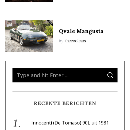
Qvale Mangusta
by
thecoolcars
S
S
e
E
A
a
R
C
H
r
RECENTE BERICHTEN
c
h
f
Innocenti (De Tomaso) 90L uit 1981
o