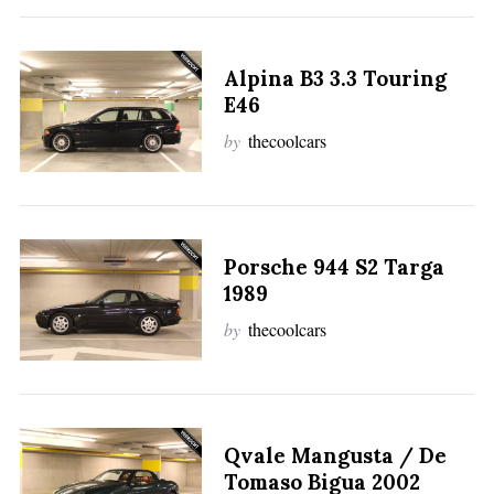
Alpina B3 3.3 Touring
E46
by
thecoolcars
Porsche 944 S2 Targa
1989
by
thecoolcars
S
e
Qvale Mangusta / De
a
Tomaso Bigua 2002
r