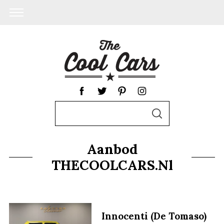
S
S
e
E
A
a
R
Aanbod
C
r
H
THECOOLCARS.nl
c
h
f
o
Innocenti (De Tomaso)
r