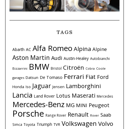
TAGS
Alfa Romeo
Alpina
Alpine
Abarth
AC
Aston Martin
Audi
Austin-Healey
Autobianchi
BMW
Citroën
Bristol
Bizzarrini
Coole
Cobra
Ferrari
Fiat
Ford
De Tomaso
Datsun
garages
Jaguar
Lamborghini
Honda
Iso
Jensen
Lancia
Maserati
Lotus
Land Rover
Mercedes
Mercedes-Benz
MG
Peugeot
MINI
Porsche
Renault
Saab
Range Rover
Rover
Volkswagen
Volvo
Triumph
Simca
Toyota
TVR