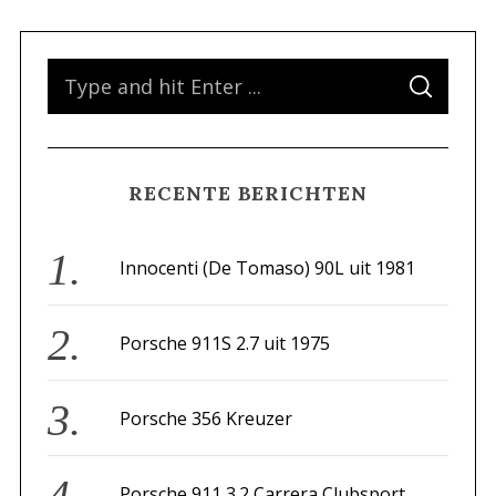
S
S
e
E
A
a
R
C
H
r
RECENTE BERICHTEN
c
h
f
Innocenti (De Tomaso) 90L uit 1981
o
r
Porsche 911S 2.7 uit 1975
:
Porsche 356 Kreuzer
Porsche 911 3.2 Carrera Clubsport