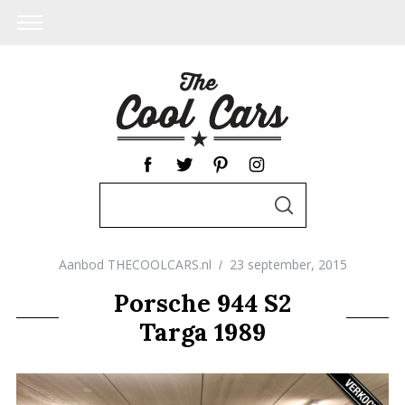
S
S
e
E
A
a
R
C
Aanbod THECOOLCARS.nl
23 september, 2015
r
H
c
Porsche 944 S2
h
Targa 1989
f
o
r