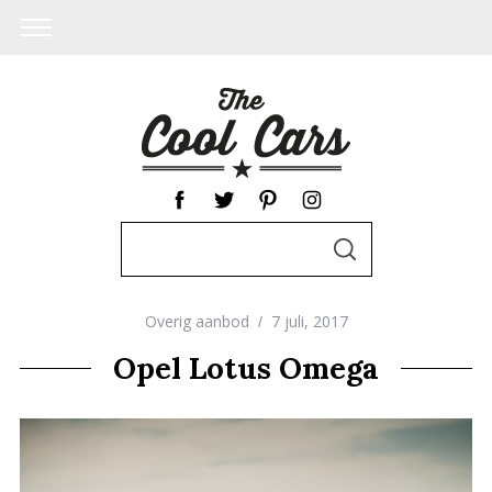
S
S
e
E
A
a
R
C
Overig aanbod
7 juli, 2017
r
H
c
Opel Lotus Omega
h
f
o
r