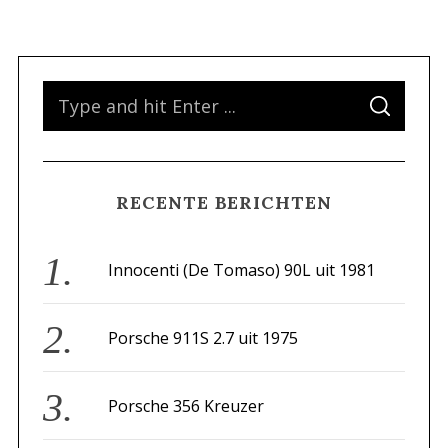
y
S
S
e
E
A
a
R
C
H
r
RECENTE BERICHTEN
c
h
f
Innocenti (De Tomaso) 90L uit 1981
o
r
Porsche 911S 2.7 uit 1975
:
Porsche 356 Kreuzer