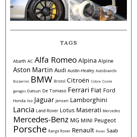
TAGS
Alfa Romeo
Alpina
Alpine
Abarth
AC
Aston Martin
Audi
Austin-Healey
Autobianchi
BMW
Citroën
Bristol
Bizzarrini
Coole
Cobra
Ferrari
Fiat
Ford
De Tomaso
Datsun
garages
Jaguar
Lamborghini
Honda
Iso
Jensen
Lancia
Maserati
Lotus
Land Rover
Mercedes
Mercedes-Benz
MG
Peugeot
MINI
Porsche
Renault
Saab
Range Rover
Rover