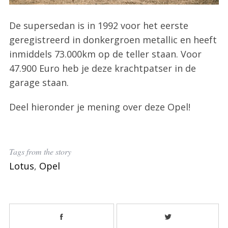
De supersedan is in 1992 voor het eerste
geregistreerd in donkergroen metallic en heeft
inmiddels 73.000km op de teller staan. Voor
S
47.900 Euro heb je deze krachtpatser in de
e
garage staan.
a
r
Deel hieronder je mening over deze Opel!
c
h
f
o
Tags from the story
r
:
Lotus
,
Opel