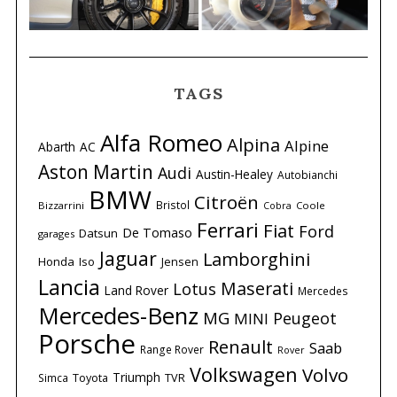
TAGS
Alfa Romeo
Alpina
Alpine
Abarth
AC
Aston Martin
Audi
Austin-Healey
Autobianchi
BMW
Citroën
Bristol
Bizzarrini
Coole
Cobra
Ferrari
Fiat
Ford
De Tomaso
Datsun
garages
Jaguar
Lamborghini
Honda
Iso
Jensen
Lancia
Maserati
Lotus
Land Rover
Mercedes
Mercedes-Benz
MG
Peugeot
MINI
Porsche
Renault
Saab
Range Rover
Rover
Volkswagen
Volvo
Triumph
Simca
Toyota
TVR