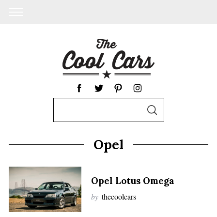
S
S
e
E
A
a
R
Opel
C
r
H
c
h
Opel Lotus Omega
f
by
thecoolcars
o
r