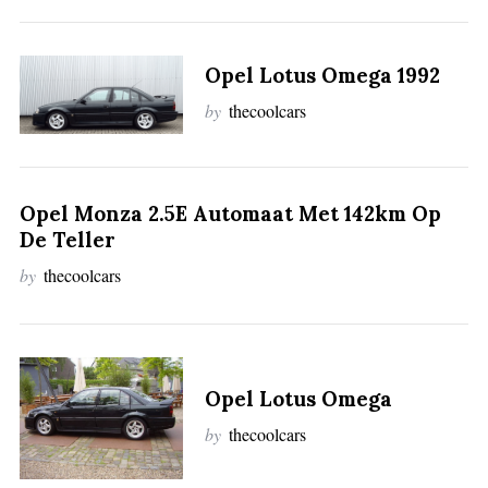
:
Opel Lotus Omega 1992
by
thecoolcars
Opel Monza 2.5E Automaat Met 142km Op
De Teller
by
thecoolcars
Opel Lotus Omega
by
thecoolcars