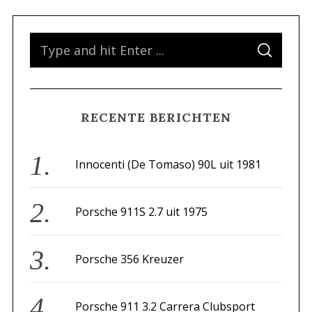
S
S
e
E
A
a
R
C
H
r
RECENTE BERICHTEN
c
h
f
Innocenti (De Tomaso) 90L uit 1981
o
r
Porsche 911S 2.7 uit 1975
:
Porsche 356 Kreuzer
Porsche 911 3.2 Carrera Clubsport