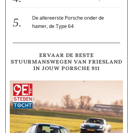
De allereerste Porsche onder de
S
e
hamer, de Type 64
a
r
c
h
ERVAAR DE BESTE
f
STUURMANSWEGEN VAN FRIESLAND
o
IN JOUW PORSCHE 911
r
: