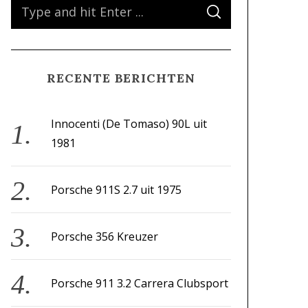
S
S
e
E
A
a
R
C
H
r
RECENTE BERICHTEN
c
h
f
Innocenti (De Tomaso) 90L uit
o
1981
r
:
Porsche 911S 2.7 uit 1975
Porsche 356 Kreuzer
Porsche 911 3.2 Carrera Clubsport