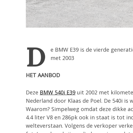
D
e BMW E39 is de vierde generati
met 2003
HET AANBOD
S
e
Deze
BMW 540i E39
uit 2002 met kilomet
a
Nederland door Klaas de Poel. De 540i is 
r
Waarom? Simpelweg omdat deze dikke acht
c
h
4.4 liter V8 en 286pk ook in staat is tot i
f
welteverstaan. Volgens de verkoper verkee
o