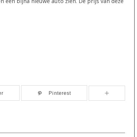
en een bijna nieuwe auto zien. De prijs van deze
er
Pinterest