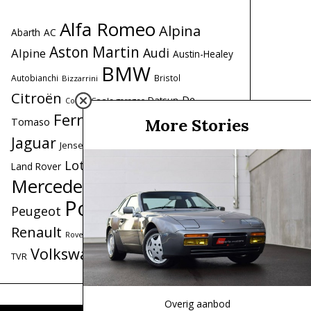
Alfa Romeo
Alpina
Abarth
AC
Aston Martin
Audi
Alpine
Austin-Healey
BMW
Autobianchi
Bristol
Bizzarrini
Citroën
De
Datsun
Coole garages
Cobra
Ferrari
Fiat
Ford
More Stories
Tomaso
Honda
Iso
Lancia
Jaguar
Lamborghini
Jensen
Maserati
Lotus
Land Rover
Mercedes
Mercedes-Benz
MG
MINI
Porsche
Peugeot
Range Rover
Renault
Saab
Triumph
Simca
Toyota
Rover
Volkswagen
Volvo
TVR
Overig aanbod