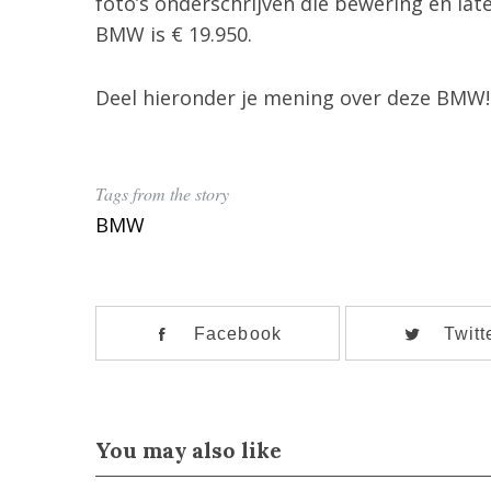
foto’s onderschrijven die bewering en lat
r
BMW is € 19.950.
:
Deel hieronder je mening over deze BMW!
Tags from the story
BMW
Facebook
Twitt
You may also like