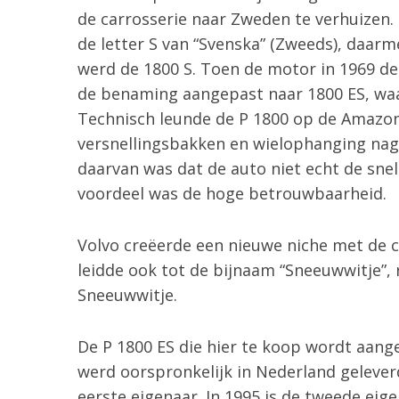
o
de carrosserie naar Zweden te verhuizen
r
de letter S van “Svenska” (Zweeds), daarm
:
werd de 1800 S. Toen de motor in 1969 de
de benaming aangepast naar 1800 ES, waarb
Technisch leunde de P 1800 op de Amazo
versnellingsbakken en wielophanging na
daarvan was dat de auto niet echt de snel
voordeel was de hoge betrouwbaarheid.
Volvo creëerde een nieuwe niche met de 
leidde ook tot de bijnaam “Sneeuwwitje”,
Sneeuwwitje.
De P 1800 ES die hier te koop wordt aang
werd oorspronkelijk in Nederland geleverd
eerste eigenaar. In 1995 is de tweede eig