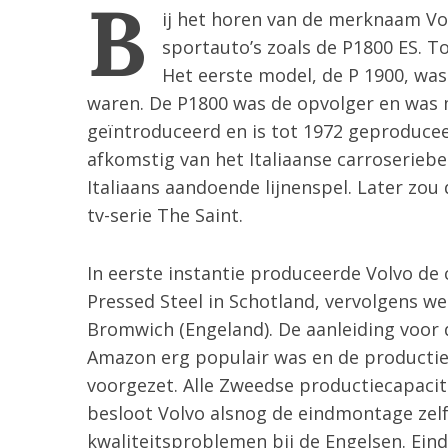
B
ij het horen van de merknaam Volv
sportauto’s zoals de P1800 ES. 
Het eerste model, de P 1900, wa
waren. De P1800 was de opvolger en was 
geïntroduceerd en is tot 1972 geproduce
afkomstig van het Italiaanse carroseriebe
Italiaans aandoende lijnenspel. Later zo
tv-serie The Saint.
In eerste instantie produceerde Volvo de c
Pressed Steel in Schotland, vervolgens w
S
Bromwich (Engeland). De aanleiding voor 
e
a
Amazon erg populair was en de producti
r
voorgezet. Alle Zweedse productiecapaci
c
besloot Volvo alsnog de eindmontage zel
h
kwaliteitsproblemen bij de Engelsen. Ein
f