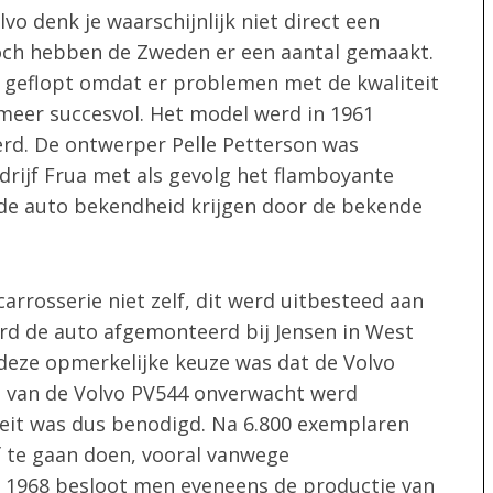
o denk je waarschijnlijk niet direct een
Toch hebben de Zweden er een aantal gemaakt.
s geflopt omdat er problemen met de kwaliteit
meer succesvol. Het model werd in 1961
erd. De ontwerper Pelle Petterson was
drijf Frua met als gevolg het flamboyante
u de auto bekendheid krijgen door de bekende
arrosserie niet zelf, dit werd uitbesteed aan
erd de auto afgemonteerd bij Jensen in West
deze opmerkelijke keuze was dat de Volvo
e van de Volvo PV544 onverwacht werd
teit was dus benodigd. Na 6.800 exemplaren
f te gaan doen, vooral vanwege
d 1968 besloot men eveneens de productie van