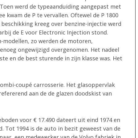
. Toen werd de typeaanduiding aangepast met
ee kwam de P te vervallen. Oftewel de P 1800
 beschikking kreeg over benzine-injectie werd
ij de E voor Electronic Injection stond.
n-modellen, zo werden de motoren,
genoeg ongewijzigd overgenomen. Het nadeel
ste en de best sturende in zijn klasse was. Het
combi-coupé carrosserie. Het glasoppervlak
 refererend aan de de glazen doodskist van
eboden voor € 17.490 dateert uit eind 1974 en
. Tot 1994 is de auto in bezit geweest van de
enaar, een medewerker van de Volvo fabriek in