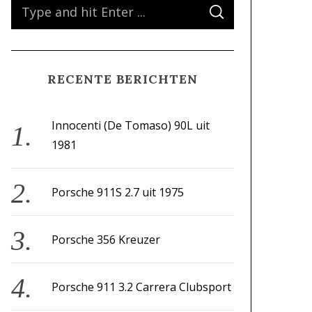
S
S
e
E
A
a
R
C
H
r
RECENTE BERICHTEN
c
h
f
Innocenti (De Tomaso) 90L uit
o
1981
r
:
Porsche 911S 2.7 uit 1975
Porsche 356 Kreuzer
Porsche 911 3.2 Carrera Clubsport