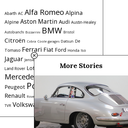
Alfa Romeo
Alpina
Abarth
AC
Aston Martin
Audi
Alpine
Austin-Healey
BMW
Autobianchi
Bristol
Bizzarrini
Citroën
De
Datsun
Coole garages
Cobra
Ferrari
Fiat
Ford
Tomaso
Honda
Iso
Lancia
Jaguar
Lamborghini
Jensen
More Stories
Maserati
Lotus
Land Rover
Mercedes
Mercedes-Benz
MG
MINI
Porsche
Peugeot
Range Rover
Renault
Saab
Triumph
Simca
Toyota
Rover
Volkswagen
Volvo
TVR