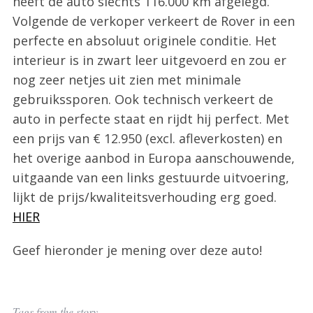
heeft de auto slechts 116.000 km afgelegd.
Volgende de verkoper verkeert de Rover in een
perfecte en absoluut originele conditie. Het
interieur is in zwart leer uitgevoerd en zou er
nog zeer netjes uit zien met minimale
gebruikssporen. Ook technisch verkeert de
auto in perfecte staat en rijdt hij perfect. Met
een prijs van € 12.950 (excl. afleverkosten) en
het overige aanbod in Europa aanschouwende,
uitgaande van een links gestuurde uitvoering,
lijkt de prijs/kwaliteitsverhouding erg goed.
S
HIER
e
a
r
Geef hieronder je mening over deze auto!
c
h
f
o
Tags from the story