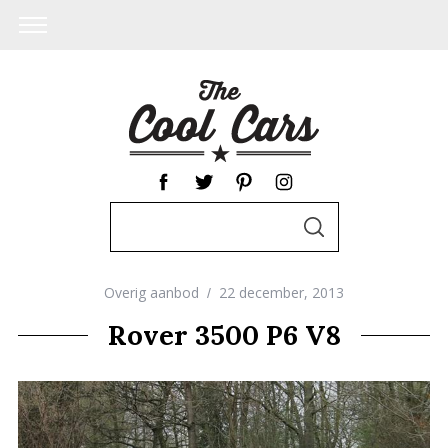
S
S
e
E
A
a
R
C
Overig aanbod
22 december, 2013
r
H
c
Rover 3500 P6 V8
h
f
o
r