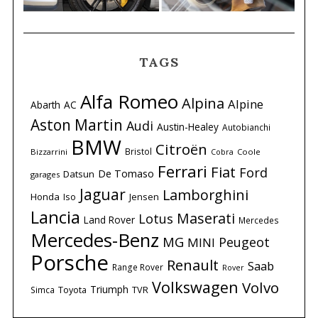
TAGS
Alfa Romeo
Alpina
Alpine
Abarth
AC
Aston Martin
Audi
Austin-Healey
Autobianchi
BMW
Citroën
Bristol
Bizzarrini
Coole
Cobra
Ferrari
Fiat
Ford
De Tomaso
Datsun
garages
Jaguar
Lamborghini
Honda
Iso
Jensen
Lancia
Maserati
Lotus
Land Rover
Mercedes
Mercedes-Benz
MG
Peugeot
MINI
Porsche
Renault
Saab
Range Rover
Rover
Volkswagen
Volvo
Triumph
Simca
Toyota
TVR