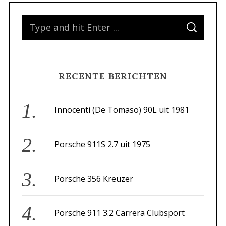
S
S
e
E
A
a
R
C
H
r
RECENTE BERICHTEN
c
h
f
Innocenti (De Tomaso) 90L uit 1981
o
r
Porsche 911S 2.7 uit 1975
:
Porsche 356 Kreuzer
Porsche 911 3.2 Carrera Clubsport