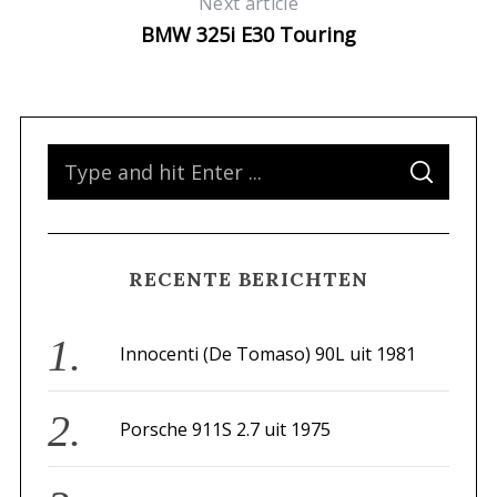
Next article
BMW 325i E30 Touring
S
S
e
E
A
a
R
C
H
r
RECENTE BERICHTEN
c
h
f
Innocenti (De Tomaso) 90L uit 1981
o
r
Porsche 911S 2.7 uit 1975
: