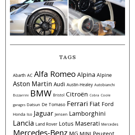
TAGS
Alfa Romeo
Alpina
Alpine
Abarth
AC
Aston Martin
Audi
Austin-Healey
Autobianchi
BMW
Citroën
Bristol
Bizzarrini
Coole
Cobra
Ferrari
Fiat
Ford
De Tomaso
Datsun
garages
Jaguar
Lamborghini
Honda
Iso
Jensen
Lancia
Maserati
Lotus
Land Rover
Mercedes
Mercedes-Benz
MG
Peugeot
MINI