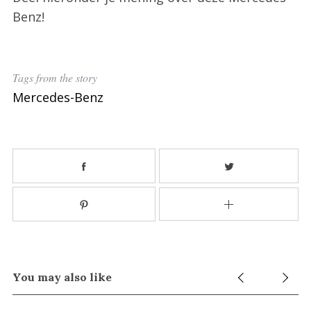
Benz!
Tags from the story
Mercedes-Benz
You may also like
S
e
a