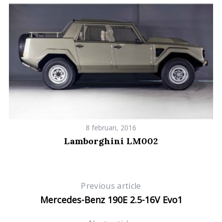
r
c
h
f
o
r
:
8 februari, 2016
Lamborghini LM002
Previous article
Mercedes-Benz 190E 2.5-16V Evo1