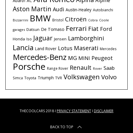
Alpine
Abarth
AC
Aston Martin
Audi
Austin-Healey
Autobianchi
BMW
Citroën
Bristol
Bizzarrini
Coole
Cobra
Ferrari
Fiat
Ford
De Tomaso
Datsun
garages
Jaguar
Lamborghini
Honda
Iso
Jensen
Lancia
Maserati
Lotus
Land Rover
Mercedes
Mercedes-Benz
MG
Peugeot
MINI
Porsche
Renault
Saab
Range Rover
Rover
Volkswagen
Volvo
Triumph
Simca
Toyota
TVR
THECOOLCARS 2018 I
PRIVACY STATEMENT
I
DISCLAIMER
BACK TO TOP