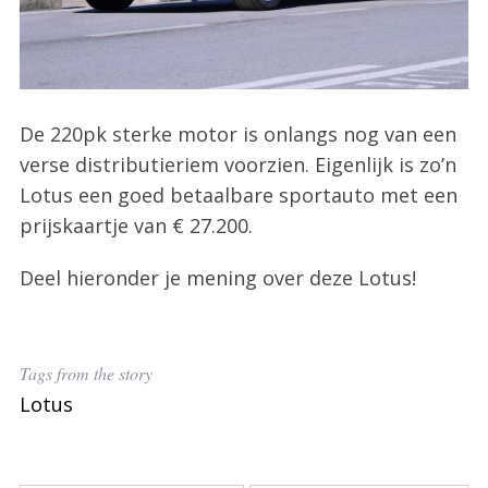
De 220pk sterke motor is onlangs nog van een
verse distributieriem voorzien. Eigenlijk is zo’n
Lotus een goed betaalbare sportauto met een
prijskaartje van € 27.200.
S
e
Deel hieronder je mening over deze Lotus!
a
r
c
h
Tags from the story
f
Lotus
o
r
: