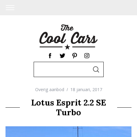
S
S
e
E
A
a
R
C
Overig aanbod
18 januari, 2017
r
H
c
Lotus Esprit 2.2 SE
h
Turbo
f
o
r