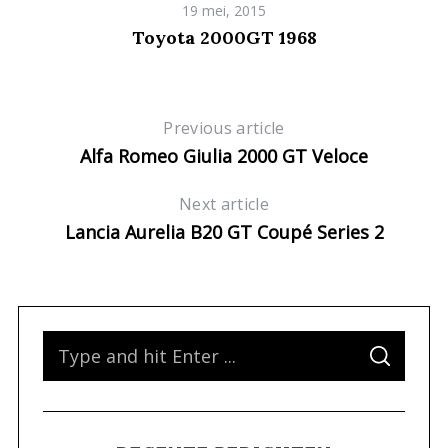
19 mei, 2015
Toyota 2000GT 1968
Previous article
Alfa Romeo Giulia 2000 GT Veloce
Next article
Lancia Aurelia B20 GT Coupé Series 2
S
S
e
E
A
a
R
C
H
r