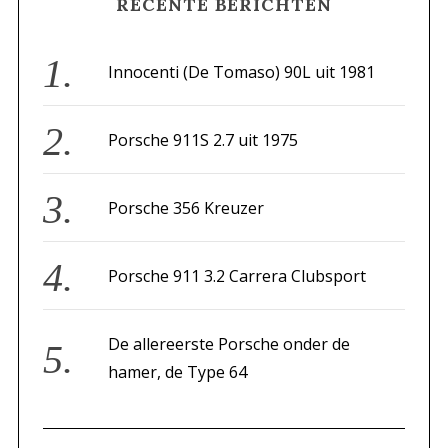
RECENTE BERICHTEN
c
h
f
Innocenti (De Tomaso) 90L uit 1981
o
r
Porsche 911S 2.7 uit 1975
:
Porsche 356 Kreuzer
Porsche 911 3.2 Carrera Clubsport
De allereerste Porsche onder de
hamer, de Type 64