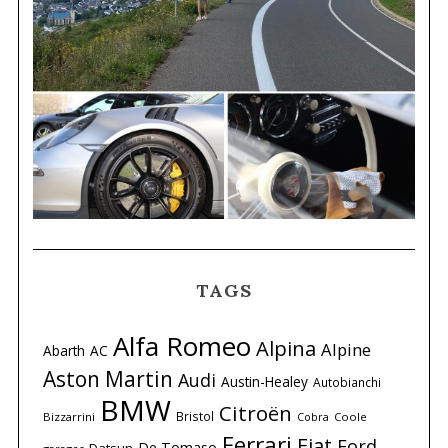
TAGS
Alfa Romeo
Alpina
Alpine
Abarth
AC
Aston Martin
Audi
Austin-Healey
Autobianchi
BMW
Citroën
Bristol
Bizzarrini
Coole
Cobra
Ferrari
Fiat
Ford
De Tomaso