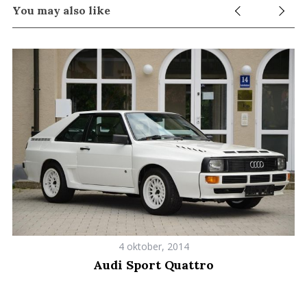
You may also like
e
a
r
c
h
f
o
r
:
4 oktober, 2014
Audi Sport Quattro