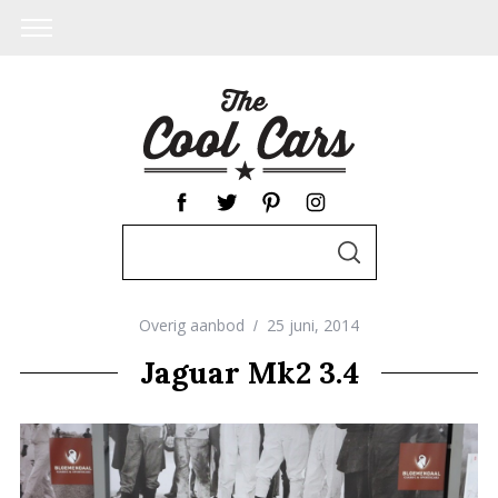
S
S
e
E
A
a
R
C
Overig aanbod
25 juni, 2014
r
H
c
Jaguar Mk2 3.4
h
f
o
r