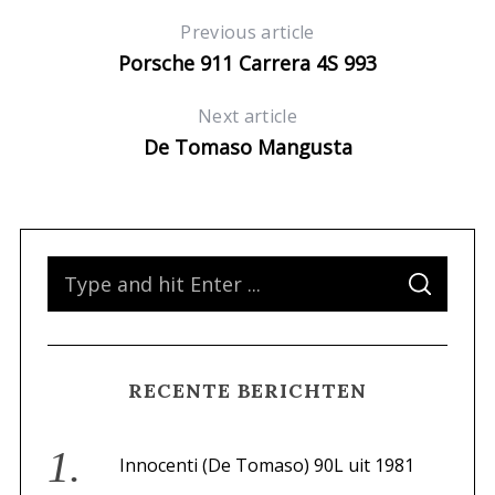
Previous article
Porsche 911 Carrera 4S 993
Next article
De Tomaso Mangusta
S
S
e
E
A
a
R
C
H
r
RECENTE BERICHTEN
c
h
f
Innocenti (De Tomaso) 90L uit 1981
o