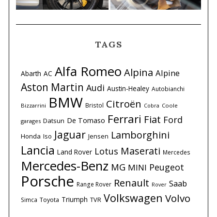
TAGS
Alfa Romeo
Alpina
Alpine
Abarth
AC
Aston Martin
Audi
Austin-Healey
Autobianchi
BMW
Citroën
Bristol
Bizzarrini
Coole
Cobra
Ferrari
Fiat
Ford
De Tomaso
Datsun
garages
Jaguar
Lamborghini
Honda
Iso
Jensen
Lancia
Maserati
Lotus
Land Rover
Mercedes
Mercedes-Benz
MG
Peugeot
MINI
Porsche
Renault
Saab
Range Rover
Rover
Volkswagen
Volvo
Triumph
Simca
Toyota
TVR