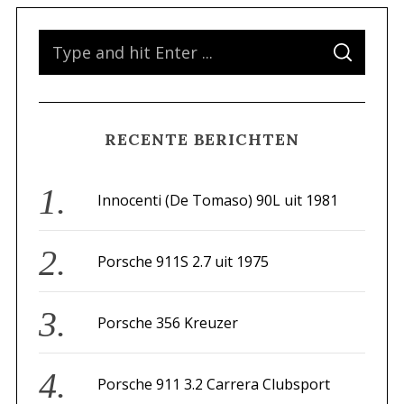
S
S
e
E
A
a
R
C
H
r
RECENTE BERICHTEN
c
h
f
Innocenti (De Tomaso) 90L uit 1981
o
r
Porsche 911S 2.7 uit 1975
:
Porsche 356 Kreuzer
Porsche 911 3.2 Carrera Clubsport