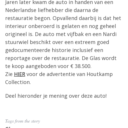
Jaren later kwam de auto in handen van een
Nederlandse liefhebber die daarna de
restauratie begon. Opvallend daarbij is dat het
interieur onberoerd is gelaten en nog geheel
origineel is. De auto met vijfbak en een Nardi
stuurwiel beschikt over een extreem goed
gedocumenteerde historie inclusief een
reportage over de restauratie. De Glas wordt
te koop aangeboden voor € 38.500.
Zie
HIER
voor de advertentie van Houtkamp
Collection.
S
e
Deel hieronder je mening over deze auto!
a
r
c
h
Tags from the story
f
o