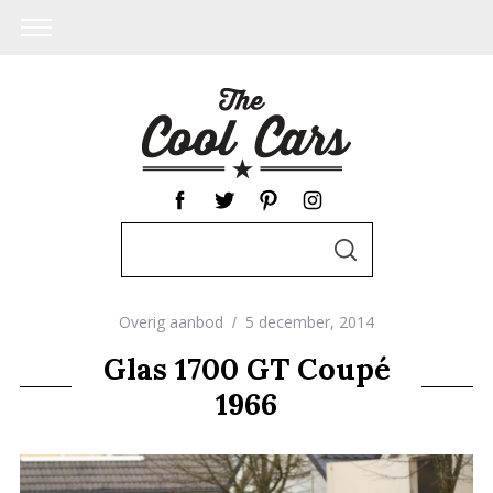
S
S
e
E
A
a
R
C
Overig aanbod
5 december, 2014
r
H
c
Glas 1700 GT Coupé
h
1966
f
o
r