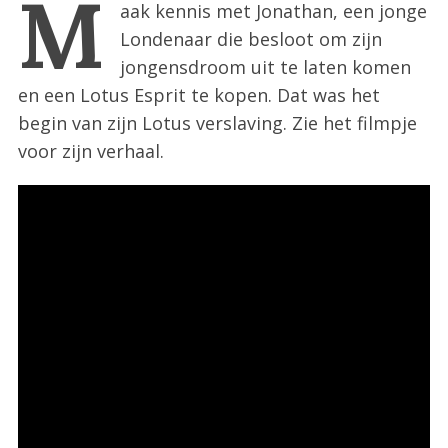
M
aak kennis met Jonathan, een jonge
:
Londenaar die besloot om zijn
jongensdroom uit te laten komen
en een Lotus Esprit te kopen. Dat was het
begin van zijn Lotus verslaving. Zie het filmpje
voor zijn verhaal.