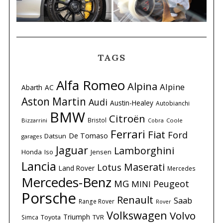
TAGS
Alfa Romeo
Alpina
Alpine
Abarth
AC
Aston Martin
Audi
Austin-Healey
Autobianchi
BMW
Citroën
Bristol
Bizzarrini
Coole
Cobra
Ferrari
Fiat
Ford
De Tomaso
Datsun
garages
Jaguar
Lamborghini
Honda
Iso
Jensen
Lancia
Maserati
Lotus
Land Rover
Mercedes
Mercedes-Benz
MG
Peugeot
MINI
Porsche
Renault
Saab
Range Rover
Rover
Volkswagen
Volvo
Triumph
Simca
Toyota
TVR