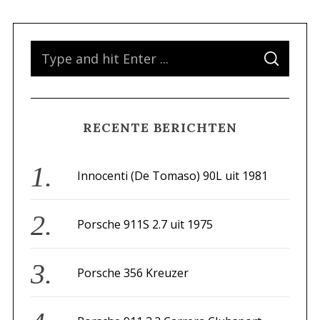
e
a
r
S
c
S
e
E
h
A
a
R
f
C
H
o
r
r
RECENTE BERICHTEN
c
:
h
f
Innocenti (De Tomaso) 90L uit 1981
o
r
Porsche 911S 2.7 uit 1975
:
Porsche 356 Kreuzer