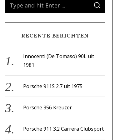
S
S
e
E
A
a
R
C
H
r
RECENTE BERICHTEN
c
h
f
Innocenti (De Tomaso) 90L uit
o
1981
r
:
Porsche 911S 2.7 uit 1975
Porsche 356 Kreuzer
Porsche 911 3.2 Carrera Clubsport