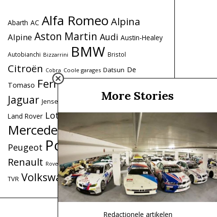
Alfa Romeo
Alpina
Abarth
AC
Aston Martin
Audi
Alpine
Austin-Healey
BMW
Autobianchi
Bristol
Bizzarrini
Citroën
De
Datsun
Coole garages
Cobra
Ferrari
Fiat
Ford
Tomaso
Honda
Iso
More Stories
Lancia
Jaguar
Lamborghini
Jensen
Maserati
Lotus
Land Rover
Mercedes
Mercedes-Benz
MG
MINI
Porsche
Peugeot
Range Rover
Renault
Saab
Triumph
Simca
Toyota
Rover
Volkswagen
Volvo
TVR
Redactionele artikelen