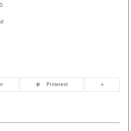
0.
l!
er
Pinterest