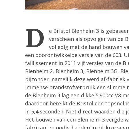
D
e Bristol Blenheim 3 is gebasee
verscheen als opvolger van de B
volledig met de hand bouwen van
een doorontwikkelde versie van de 603. Ui
faillissement in 2011 vijf versies van de
Blenheim 2, Blenheim 3, Blenheim 3G, Ble
bijzonder, namelijk deze werd af-fabriek v
S
immense brandstofverbruik een slimme 
e
de Blenheim 3 lag een dikke 5.900cc V8 mo
a
daardoor bereikt de Bristol een topsnelh
r
c
in 5,4 seconden! Niet direct waarden die j
h
Het bouwen van een Blenheim 3 vergde wel
f
fabrikanten nodig hadden in dit luxe seg
o