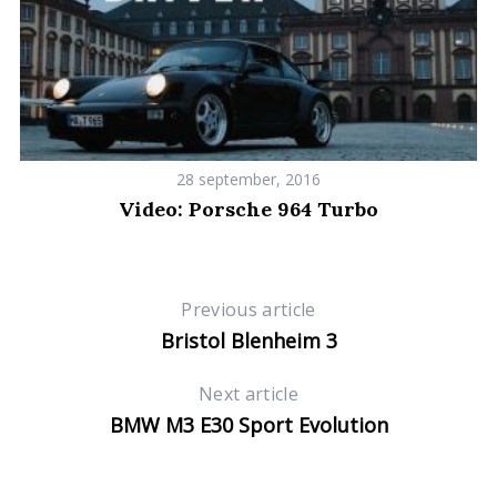
c
h
f
o
r
:
28 september, 2016
Video: Porsche 964 Turbo
Previous article
Bristol Blenheim 3
Next article
BMW M3 E30 Sport Evolution