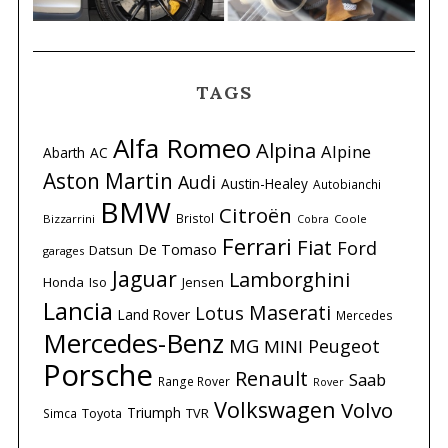
TAGS
Alfa Romeo
Alpina
Alpine
Abarth
AC
Aston Martin
Audi
Austin-Healey
Autobianchi
BMW
Citroën
Bristol
Bizzarrini
Coole
Cobra
Ferrari
Fiat
Ford
De Tomaso
Datsun
garages
Jaguar
Lamborghini
Honda
Iso
Jensen
Lancia
Maserati
Lotus
Land Rover
Mercedes
Mercedes-Benz
MG
Peugeot
MINI
Porsche
Renault
Saab
Range Rover
Rover
Volkswagen
Volvo
Triumph
Simca
Toyota
TVR