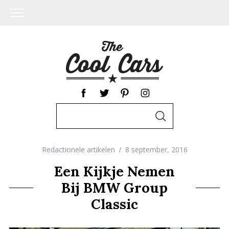
S
S
e
E
A
a
R
C
Redactionele artikelen
8 september, 2016
r
H
c
Een Kijkje Nemen
h
Bij BMW Group
f
Classic
o
r