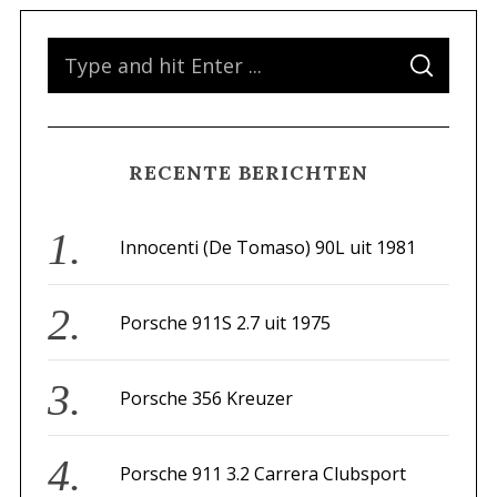
S
S
e
E
A
a
R
C
H
r
RECENTE BERICHTEN
c
h
f
Innocenti (De Tomaso) 90L uit 1981
o
r
Porsche 911S 2.7 uit 1975
:
Porsche 356 Kreuzer
Porsche 911 3.2 Carrera Clubsport