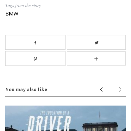
Tags from the story
BMW
You may also like
S
e
a
r