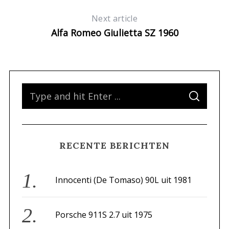
Next article
Alfa Romeo Giulietta SZ 1960
S
S
e
E
A
a
R
C
H
r
RECENTE BERICHTEN
c
h
f
Innocenti (De Tomaso) 90L uit 1981
o
r
Porsche 911S 2.7 uit 1975
: