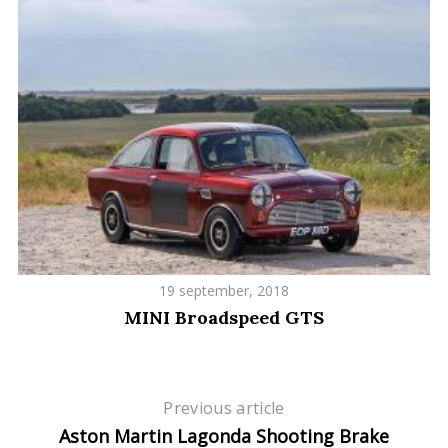
a
r
c
h
f
o
r
:
19 september, 2018
MINI Broadspeed GTS
Previous article
Aston Martin Lagonda Shooting Brake