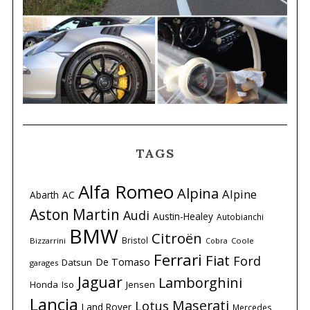
TAGS
Alfa Romeo
Alpina
Alpine
Abarth
AC
Aston Martin
Audi
Austin-Healey
Autobianchi
BMW
Citroën
Bristol
Bizzarrini
Coole
Cobra
Ferrari
Fiat
Ford
De Tomaso
Datsun
garages
Jaguar
Lamborghini
Honda
Iso
Jensen
Lancia
Maserati
Lotus
Land Rover
Mercedes