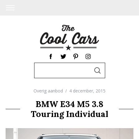
S
S
e
E
A
a
R
C
Overig aanbod
4 december, 2015
r
H
c
BMW E34 M5 3.8
h
Touring Individual
f
o
r