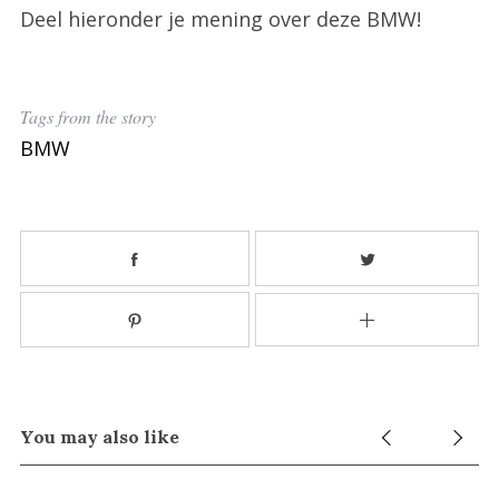
Deel hieronder je mening over deze BMW!
Tags from the story
BMW
You may also like
S
e