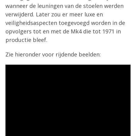
wanneer de leuningen van de stoelen werden
verwijderd. Later zou er meer luxe en
veiligheidsaspecten toegevoegd worden in de
opvolgers tot en met de Mk4 die tot 1971 in
productie bleef.
Zie hieronder voor rijdende beelden: