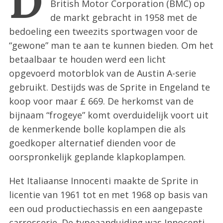
D
British Motor Corporation (BMC) op
:
de markt gebracht in 1958 met de
bedoeling een tweezits sportwagen voor de
“gewone” man te aan te kunnen bieden. Om het
betaalbaar te houden werd een licht
opgevoerd motorblok van de Austin A-serie
gebruikt. Destijds was de Sprite in Engeland te
koop voor maar £ 669. De herkomst van de
bijnaam “frogeye” komt overduidelijk voort uit
de kenmerkende bolle koplampen die als
goedkoper alternatief dienden voor de
oorspronkelijk geplande klapkoplampen.
Het Italiaanse Innocenti maakte de Sprite in
licentie van 1961 tot en met 1968 op basis van
een oud productiechassis en een aangepaste
carrosserie. De typeaanduiding was Innocenti