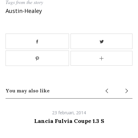
Tags from the story
S
Austin-Healey
e
a
r
c
h
f
o
r
:
You may also like
23 februari, 2014
Lancia Fulvia Coupe 1.3 S