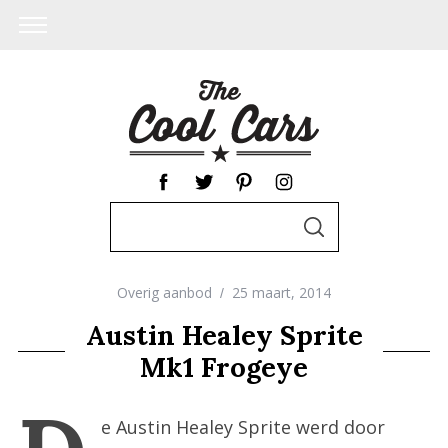
S
S
e
E
A
a
R
C
Overig aanbod
25 maart, 2014
r
H
c
Austin Healey Sprite
h
Mk1 Frogeye
f
o
e Austin Healey Sprite werd door
r