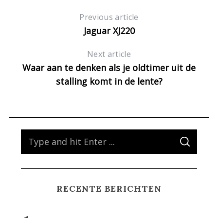
Previous article
Jaguar XJ220
Next article
Waar aan te denken als je oldtimer uit de
stalling komt in de lente?
S
S
e
E
A
a
R
C
H
r
RECENTE BERICHTEN
c
h