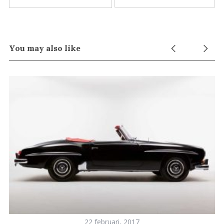
You may also like
S
e
a
r
c
h
f
22 februari, 2017