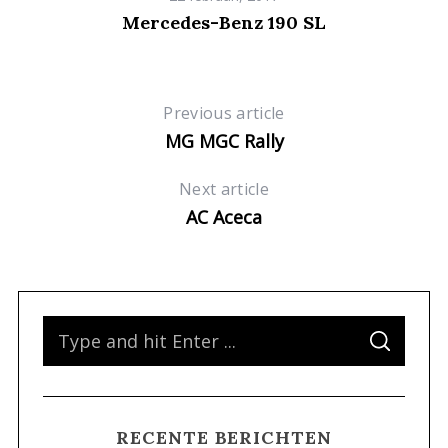
o
Mercedes-Benz 190 SL
r
:
Previous article
MG MGC Rally
Next article
AC Aceca
S
S
e
E
A
a
R
C
H
r
RECENTE BERICHTEN
c