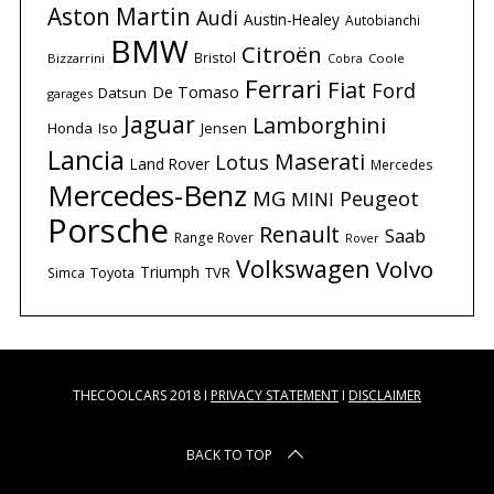
Aston Martin
Audi
Austin-Healey
Autobianchi
BMW
Citroën
Bristol
Bizzarrini
Coole
Cobra
Ferrari
Fiat
Ford
De Tomaso
Datsun
garages
Jaguar
Lamborghini
Honda
Iso
Jensen
Lancia
Maserati
Lotus
Land Rover
Mercedes
Mercedes-Benz
MG
Peugeot
MINI
Porsche
Renault
Saab
Range Rover
Rover
Volkswagen
Volvo
Triumph
Simca
Toyota
TVR
THECOOLCARS 2018 I
PRIVACY STATEMENT
I
DISCLAIMER
BACK TO TOP