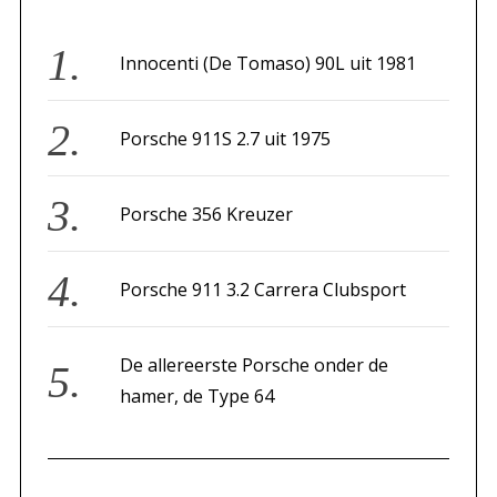
h
f
Innocenti (De Tomaso) 90L uit 1981
o
r
Porsche 911S 2.7 uit 1975
:
Porsche 356 Kreuzer
Porsche 911 3.2 Carrera Clubsport
De allereerste Porsche onder de
hamer, de Type 64