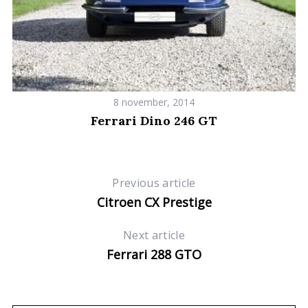
h
f
o
r
:
8 november, 2014
Ferrari Dino 246 GT
Previous article
Citroen CX Prestige
Next article
Ferrari 288 GTO