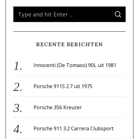
S
S
e
E
A
a
R
C
H
r
RECENTE BERICHTEN
c
h
f
Innocenti (De Tomaso) 90L uit 1981
o
r
Porsche 911S 2.7 uit 1975
:
Porsche 356 Kreuzer
Porsche 911 3.2 Carrera Clubsport