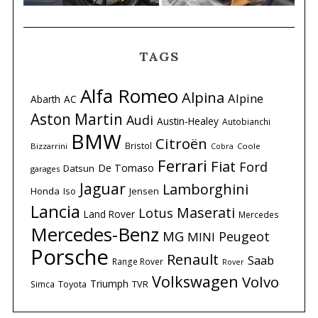
TAGS
Alfa Romeo
Alpina
Alpine
Abarth
AC
Aston Martin
Audi
Austin-Healey
Autobianchi
BMW
Citroën
Bristol
Bizzarrini
Coole
Cobra
Ferrari
Fiat
Ford
De Tomaso
Datsun
garages
Jaguar
Lamborghini
Honda
Iso
Jensen
Lancia
Maserati
Lotus
Land Rover
Mercedes
Mercedes-Benz
MG
Peugeot
MINI
Porsche
Renault
Saab
Range Rover
Rover
Volkswagen
Volvo
Triumph
Simca
Toyota
TVR