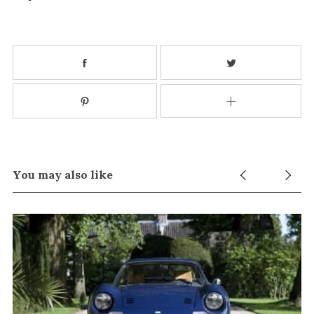
You may also like
S
e
a
r
c