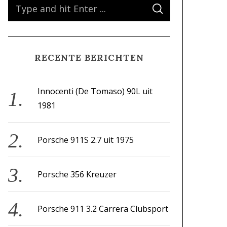
S
S
e
E
A
a
R
C
H
r
RECENTE BERICHTEN
c
h
f
Innocenti (De Tomaso) 90L uit
o
1981
r
:
Porsche 911S 2.7 uit 1975
Porsche 356 Kreuzer
Porsche 911 3.2 Carrera Clubsport