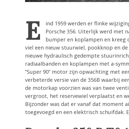
E
ind 1959 werden er flinke wijzig
Porsche 356. Uiterlijk werd met 
bumper en koplampen en kreeg de
viel een nieuw stuurwiel, pookknop en de
nieuwe hydraulisch gedempte stuurinric
radiaalbanden en koplampen met a-symme
“Super 90” motor zijn opwachting met ee
verbeterde versie van de 356B waarbij een
de motorkap voorzien was van twee ventil
vergroot, het reservewiel verplaatst en w
Bijzonder was dat er vanaf dat moment ai
toegevoegd en een elektrisch schuifdak.
S