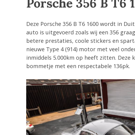
Porsche 356 B T6 
e
a
r
c
Deze Porsche 356 B T6 1600 wordt in Dui
h
auto is uitgevoerd zoals wij een 356 graa
f
betere prestaties, coole stickers en spart
o
r
nieuwe Type 4 (914) motor met veel onde
:
inmiddels 5.000km op heeft zitten. Deze
bommetje met een respectabele 136pk.