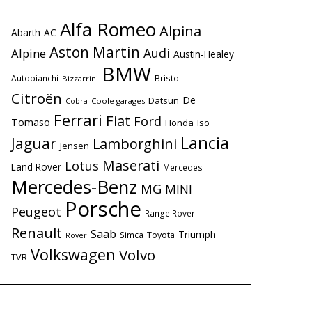
Alfa Romeo
Alpina
Abarth
AC
Aston Martin
Audi
Alpine
Austin-Healey
BMW
Autobianchi
Bristol
Bizzarrini
Citroën
De
Datsun
Coole garages
Cobra
Ferrari
Fiat
Ford
Tomaso
Honda
Iso
Lancia
Jaguar
Lamborghini
Jensen
Maserati
Lotus
Land Rover
Mercedes
Mercedes-Benz
MG
MINI
Porsche
Peugeot
Range Rover
Renault
Saab
Triumph
Simca
Toyota
Rover
Volkswagen
Volvo
TVR