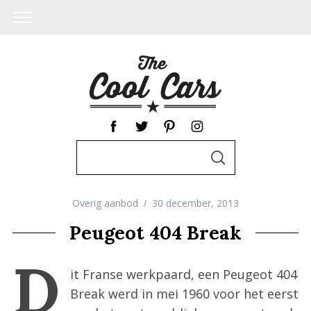
S
S
e
E
A
a
R
C
Overig aanbod
30 december, 2013
r
H
c
Peugeot 404 Break
h
D
f
it Franse werkpaard, een Peugeot 404
o
Break werd in mei 1960 voor het eerst
r