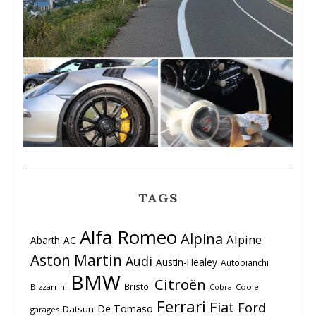
TAGS
Alfa Romeo
Alpina
Alpine
Abarth
AC
Aston Martin
Audi
Austin-Healey
Autobianchi
BMW
Citroën
Bristol
Bizzarrini
Coole
Cobra
Ferrari
Fiat
Ford
De Tomaso
Datsun
garages