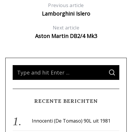
Previous article
Lamborghini Islero
Next article
Aston Martin DB2/4 Mk3
S
S
e
E
A
a
R
C
H
r
RECENTE BERICHTEN
c
h
f
Innocenti (De Tomaso) 90L uit 1981
o