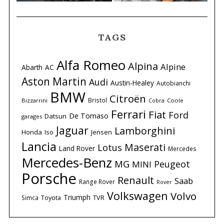
TAGS
Alfa Romeo
Alpina
Alpine
Abarth
AC
Aston Martin
Audi
Austin-Healey
Autobianchi
BMW
Citroën
Bristol
Bizzarrini
Coole
Cobra
Ferrari
Fiat
Ford
De Tomaso
Datsun
garages
Jaguar
Lamborghini
Honda
Iso
Jensen
Lancia
Maserati
Lotus
Land Rover
Mercedes
Mercedes-Benz
MG
Peugeot
MINI
Porsche
Renault
Saab
Range Rover
Rover
Volkswagen
Volvo
Triumph
Simca
Toyota
TVR