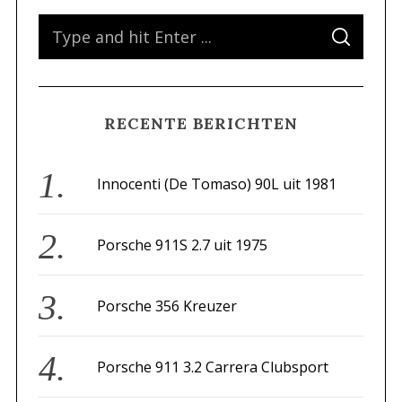
S
S
e
E
A
a
R
C
H
r
RECENTE BERICHTEN
c
h
f
Innocenti (De Tomaso) 90L uit 1981
o
r
Porsche 911S 2.7 uit 1975
:
Porsche 356 Kreuzer
Porsche 911 3.2 Carrera Clubsport