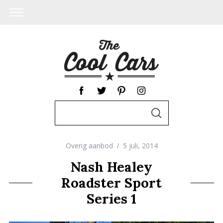
S
S
e
E
A
a
R
C
Overig aanbod
5 juli, 2014
r
H
c
Nash Healey
h
Roadster Sport
f
Series 1
o
r