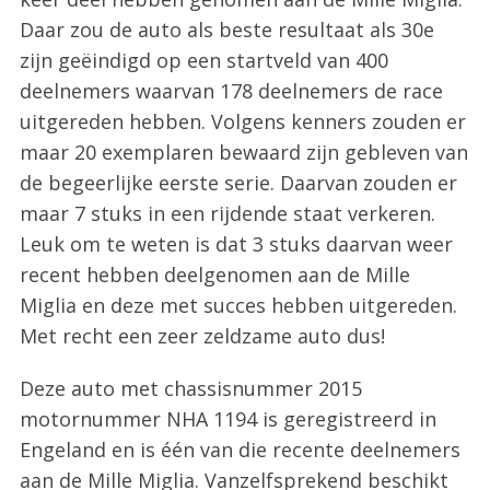
Daar zou de auto als beste resultaat als 30e
zijn geëindigd op een startveld van 400
deelnemers waarvan 178 deelnemers de race
uitgereden hebben. Volgens kenners zouden er
maar 20 exemplaren bewaard zijn gebleven van
de begeerlijke eerste serie. Daarvan zouden er
maar 7 stuks in een rijdende staat verkeren.
S
Leuk om te weten is dat 3 stuks daarvan weer
e
recent hebben deelgenomen aan de Mille
a
Miglia en deze met succes hebben uitgereden.
r
c
Met recht een zeer zeldzame auto dus!
h
f
Deze auto met chassisnummer 2015
o
motornummer NHA 1194 is geregistreerd in
r
Engeland en is één van die recente deelnemers
:
aan de Mille Miglia. Vanzelfsprekend beschikt