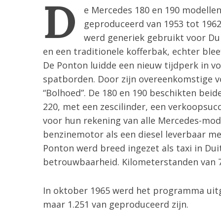
D
e Mercedes 180 en 190 modellen,
geproduceerd van 1953 tot 1962
werd generiek gebruikt voor Dui
en een traditionele kofferbak, echter ble
De Ponton luidde een nieuw tijdperk in vo
spatborden. Door zijn overeenkomstige v
“Bolhoed”. De 180 en 190 beschikten beid
220, met een zescilinder, een verkoopsuc
voor hun rekening van alle Mercedes-mode
benzinemotor als een diesel leverbaar m
Ponton werd breed ingezet als taxi in Dui
betrouwbaarheid. Kilometerstanden van 
S
e
In oktober 1965 werd het programma uitg
a
maar 1.251 van geproduceerd zijn.
r
c