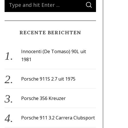
S
S
e
E
A
a
R
C
H
r
RECENTE BERICHTEN
c
h
f
Innocenti (De Tomaso) 90L uit
o
1981
r
:
Porsche 911S 2.7 uit 1975
Porsche 356 Kreuzer
Porsche 911 3.2 Carrera Clubsport