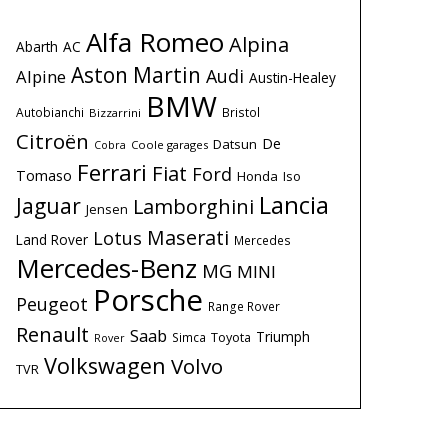
Alfa Romeo
Alpina
Abarth
AC
Aston Martin
Audi
Alpine
Austin-Healey
BMW
Autobianchi
Bristol
Bizzarrini
Citroën
De
Datsun
Coole garages
Cobra
Ferrari
Fiat
Ford
Tomaso
Honda
Iso
Lancia
Jaguar
Lamborghini
Jensen
Maserati
Lotus
Land Rover
Mercedes
Mercedes-Benz
MG
MINI
Porsche
Peugeot
Range Rover
Renault
Saab
Triumph
Simca
Toyota
Rover
Volkswagen
Volvo
TVR