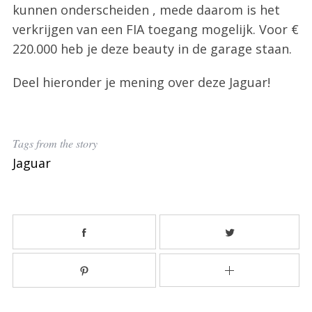
kunnen onderscheiden , mede daarom is het
verkrijgen van een FIA toegang mogelijk. Voor €
220.000 heb je deze beauty in de garage staan.
Deel hieronder je mening over deze Jaguar!
Tags from the story
S
Jaguar
e
a
r
c
h
f
o
r
: