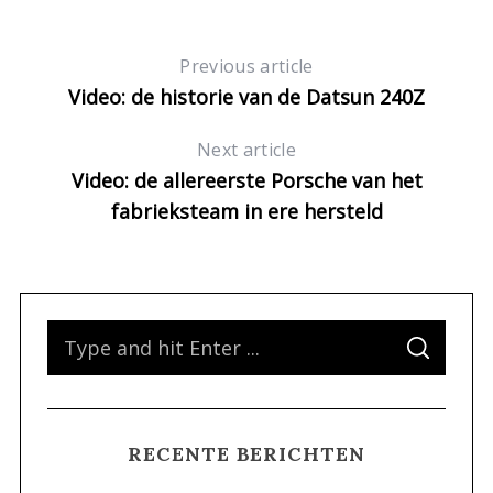
Previous article
Video: de historie van de Datsun 240Z
Next article
Video: de allereerste Porsche van het
fabrieksteam in ere hersteld
S
S
e
E
A
a
R
C
H
r
RECENTE BERICHTEN
c
h