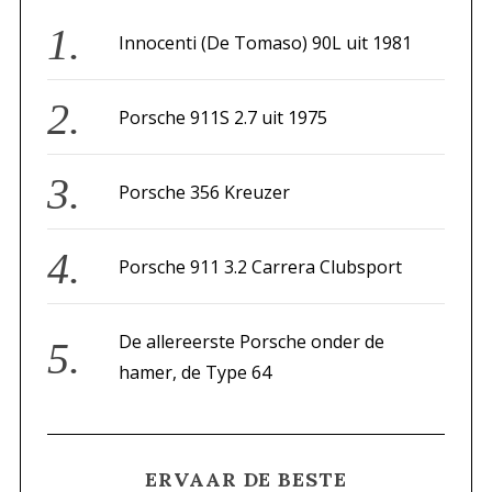
h
f
Innocenti (De Tomaso) 90L uit 1981
o
r
Porsche 911S 2.7 uit 1975
:
Porsche 356 Kreuzer
Porsche 911 3.2 Carrera Clubsport
De allereerste Porsche onder de
hamer, de Type 64
ERVAAR DE BESTE