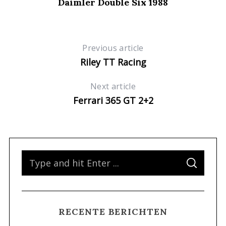
Daimler Double Six 1988
Previous article
Riley TT Racing
Next article
Ferrari 365 GT 2+2
S
S
e
E
A
a
R
C
H
r
RECENTE BERICHTEN
c