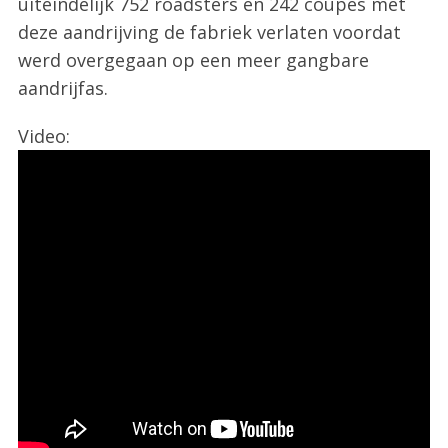
uiteindelijk 752 roadsters en 242 coupés met
deze aandrijving de fabriek verlaten voordat
werd overgegaan op een meer gangbare
aandrijfas.
Video: