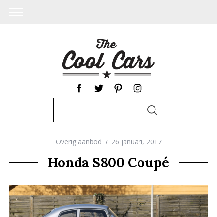
S
S
e
E
A
a
R
C
Overig aanbod
26 januari, 2017
r
H
c
Honda S800 Coupé
h
f
o
r