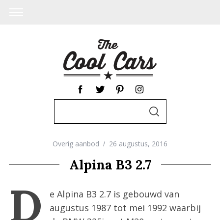
S
S
e
E
A
a
R
C
Overig aanbod
26 augustus, 2016
r
H
c
Alpina B3 2.7
h
D
f
e Alpina B3 2.7 is gebouwd van
o
augustus 1987 tot mei 1992 waarbij
r