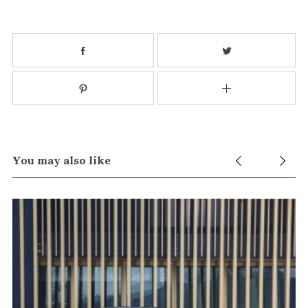
You may also like
S
e
a
r