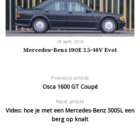
c
h
f
o
r
:
28 april, 2016
Mercedes-Benz 190E 2.5-16V Evo1
Previous article
Osca 1600 GT Coupé
Next article
Video: hoe je met een Mercedes-Benz 300SL een
berg op knalt