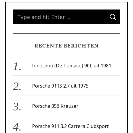
S
S
e
E
A
a
R
C
H
r
RECENTE BERICHTEN
c
h
f
Innocenti (De Tomaso) 90L uit 1981
o
r
Porsche 911S 2.7 uit 1975
:
Porsche 356 Kreuzer
Porsche 911 3.2 Carrera Clubsport