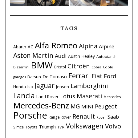
TAGS
Alfa Romeo
Alpina
Alpine
Abarth
AC
Aston Martin
Audi
Austin-Healey
Autobianchi
BMW
Citroën
Bristol
Bizzarrini
Coole
Cobra
Ferrari
Fiat
Ford
De Tomaso
Datsun
garages
Jaguar
Lamborghini
Honda
Iso
Jensen
Lancia
Maserati
Lotus
Land Rover
Mercedes
Mercedes-Benz
MG
Peugeot
MINI
Porsche
Renault
Saab
Range Rover
Rover
Volkswagen
Volvo
Triumph
Simca
Toyota
TVR