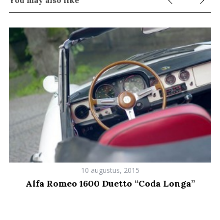
e
a
r
c
h
f
o
r
:
10 augustus, 2015
Alfa Romeo 1600 Duetto “Coda Longa”