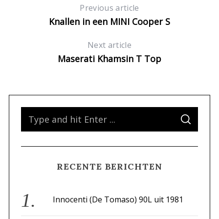
Previous article
Knallen in een MINI Cooper S
Next article
Maserati Khamsin T Top
S
S
e
E
A
a
R
C
H
r
RECENTE BERICHTEN
c
h
f
Innocenti (De Tomaso) 90L uit 1981
o