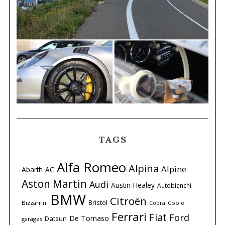
TAGS
Alfa Romeo
Alpina
Alpine
Abarth
AC
Aston Martin
Audi
Austin-Healey
Autobianchi
BMW
Citroën
Bristol
Bizzarrini
Coole
Cobra
Ferrari
Fiat
Ford
De Tomaso
Datsun
garages