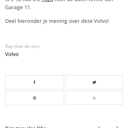
Garage 11.
Deel hieronder je mening over deze Volvo!
Tags from the story
Volvo
S
You may also like