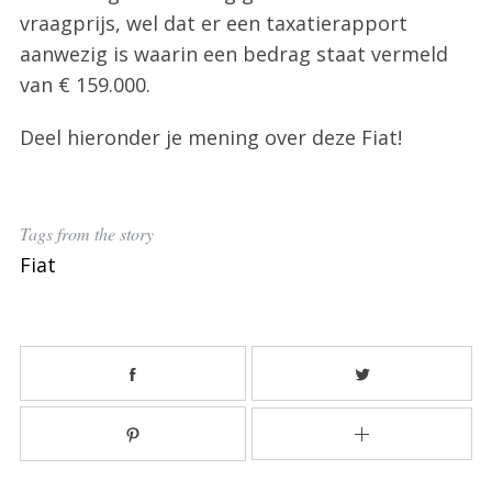
vraagprijs, wel dat er een taxatierapport
aanwezig is waarin een bedrag staat vermeld
van € 159.000.
Deel hieronder je mening over deze Fiat!
S
Tags from the story
e
a
Fiat
r
c
h
f
o
r
: