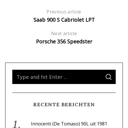
Previous article
Saab 900 S Cabriolet LPT
Next article
Porsche 356 Speedster
S
S
e
E
A
a
R
C
H
r
RECENTE BERICHTEN
c
h
f
Innocenti (De Tomaso) 90L uit 1981