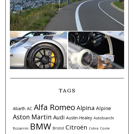
TAGS
Alfa Romeo
Alpina
Alpine
Abarth
AC
Aston Martin
Audi
Austin-Healey
Autobianchi
BMW
Citroën
Bristol
Bizzarrini
Coole
Cobra