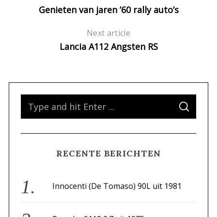
Genieten van jaren ’60 rally auto’s
Next article
Lancia A112 Angsten RS
S
S
e
E
A
a
R
C
H
r
RECENTE BERICHTEN
c
h
f
Innocenti (De Tomaso) 90L uit 1981
o
r