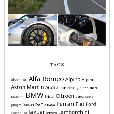
TAGS
Alfa Romeo
Alpina
Alpine
Abarth
AC
Aston Martin
Audi
Austin-Healey
Autobianchi
BMW
Citroën
Bristol
Bizzarrini
Coole
Cobra
Ferrari
Fiat
Ford
De Tomaso
Datsun
garages
Jaguar
Lamborghini
Honda
Iso
Jensen