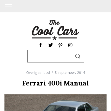
S
S
e
E
A
a
R
C
Overig aanbod
8 september, 2014
r
H
c
Ferrari 400i Manual
h
f
o
r