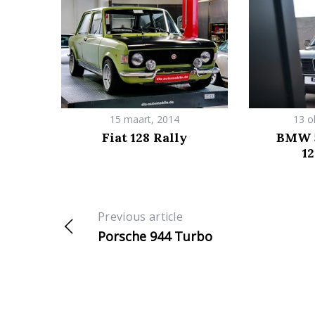
r
:
15 maart, 2014
13 o
Fiat 128 Rally
BMW 5
1
Previous article
Porsche 944 Turbo