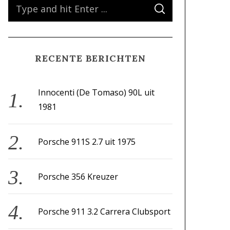
S
S
e
E
A
a
R
C
H
r
RECENTE BERICHTEN
c
h
f
Innocenti (De Tomaso) 90L uit
o
1981
r
:
Porsche 911S 2.7 uit 1975
Porsche 356 Kreuzer
Porsche 911 3.2 Carrera Clubsport