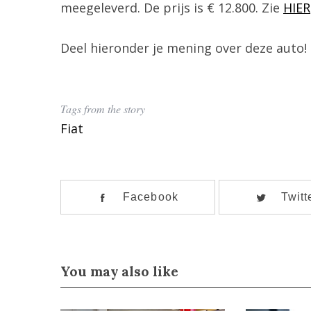
meegeleverd. De prijs is € 12.800. Zie
HIER
Deel hieronder je mening over deze auto!
Tags from the story
Fiat
S
Facebook
Twitt
e
a
r
c
You may also like
h
f
o