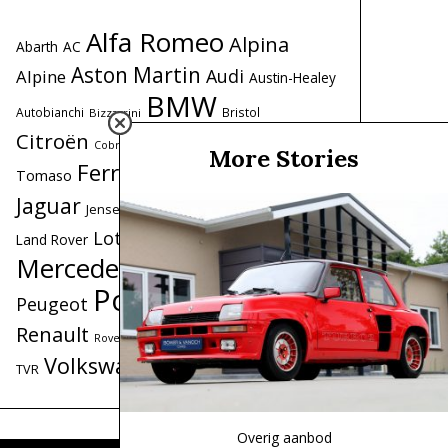
Alfa Romeo
Alpina
Abarth
AC
Aston Martin
Audi
Alpine
Austin-Healey
BMW
Autobianchi
Bristol
Bizzarrini
Citroën
De
Datsun
Coole garages
Cobra
More Stories
Ferrari
Fiat
Ford
Tomaso
Honda
Iso
Lancia
Jaguar
Lamborghini
Jensen
Maserati
Lotus
Land Rover
Mercedes
Mercedes-Benz
MG
MINI
Porsche
Peugeot
Range Rover
Renault
Saab
Triumph
Simca
Toyota
Rover
Volkswagen
Volvo
TVR
Overig aanbod