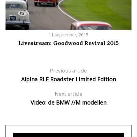
11 september, 2015
Y
Livestream: Goodwood Revival 2015
S
e
a
r
Previous article
c
Alpina RLE Roadster Limited Edition
h
f
Next article
o
Video: de BMW //M modellen
r
:
S