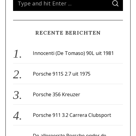
S
e
E
A
a
R
C
H
r
RECENTE BERICHTEN
c
h
f
Innocenti (De Tomaso) 90L uit 1981
o
r
Porsche 911S 2.7 uit 1975
:
Porsche 356 Kreuzer
Porsche 911 3.2 Carrera Clubsport
De allereerste Porsche onder de