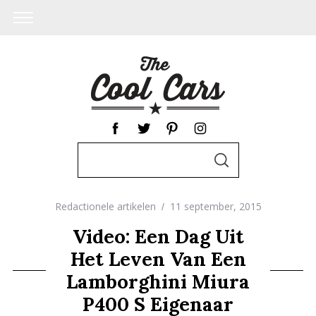
S
S
e
E
A
a
R
C
Redactionele artikelen
11 september, 2015
r
H
c
Video: Een Dag Uit
h
Het Leven Van Een
f
Lamborghini Miura
o
P400 S Eigenaar
r