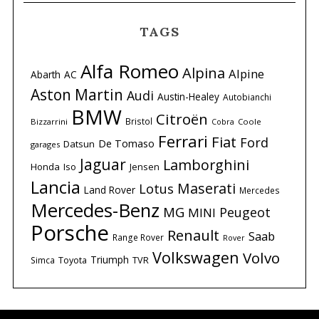
TAGS
Alfa Romeo
Alpina
Alpine
Abarth
AC
Aston Martin
Audi
Austin-Healey
Autobianchi
BMW
Citroën
Bristol
Bizzarrini
Coole
Cobra
Ferrari
Fiat
Ford
De Tomaso
Datsun
garages
Jaguar
Lamborghini
Honda
Iso
Jensen
Lancia
Maserati
Lotus
Land Rover
Mercedes
Mercedes-Benz
MG
Peugeot
MINI
Porsche
Renault
Saab
Range Rover
Rover
Volkswagen
Volvo
Triumph
Simca
Toyota
TVR