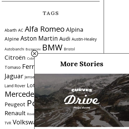
TAGS
Alfa Romeo
Alpina
Abarth
AC
Aston Martin
Audi
Alpine
Austin-Healey
BMW
Autobianchi
Bristol
Bizzarrini
Citroën
De
Datsun
Coole garages
Cobra
More Stories
Ferrari
Fiat
Ford
Tomaso
Honda
Iso
Lancia
Jaguar
Lamborghini
Jensen
Maserati
Lotus
Land Rover
Mercedes
Mercedes-Benz
MG
MINI
Porsche
Peugeot
Range Rover
Renault
Saab
Triumph
Simca
Toyota
Rover
Volkswagen
Volvo
TVR