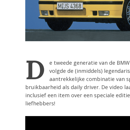
D
e tweede generatie van de BMW
volgde de (inmiddels) legendar
aantrekkelijke combinatie van 
bruikbaarheid als daily driver. De video l
S
e
inclusief een item over een speciale edi
a
liefhebbers!
r
c
h
f