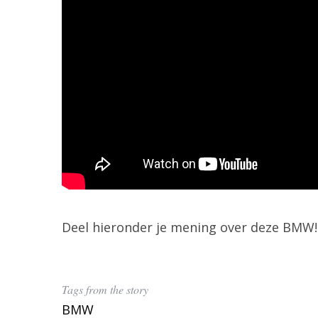
o
r
:
Deel hieronder je mening over deze BMW!
Tags from the story
BMW