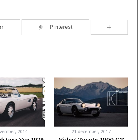
er
Pinterest
vember, 2014
21 december, 2017
sters Van 1929
Video: Toyota 2000 GT