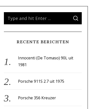
S
S
e
E
A
a
R
C
H
r
RECENTE BERICHTEN
c
h
f
Innocenti (De Tomaso) 90L uit
o
1981
r
:
Porsche 911S 2.7 uit 1975
Porsche 356 Kreuzer