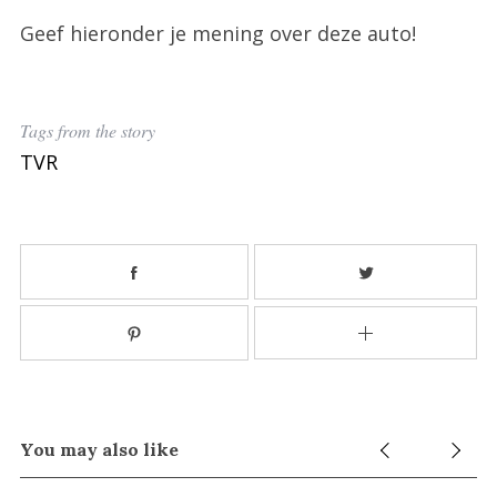
Geef hieronder je mening over deze auto!
Tags from the story
TVR
You may also like
S
e