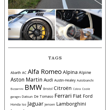
TAGS
Alfa Romeo
Alpina
Alpine
Abarth
AC
Aston Martin
Audi
Austin-Healey
Autobianchi
BMW
Citroën
Bristol
Bizzarrini
Coole
Cobra
Ferrari
Fiat
Ford
De Tomaso
Datsun
garages
Jaguar
Lamborghini
Honda
Iso
Jensen