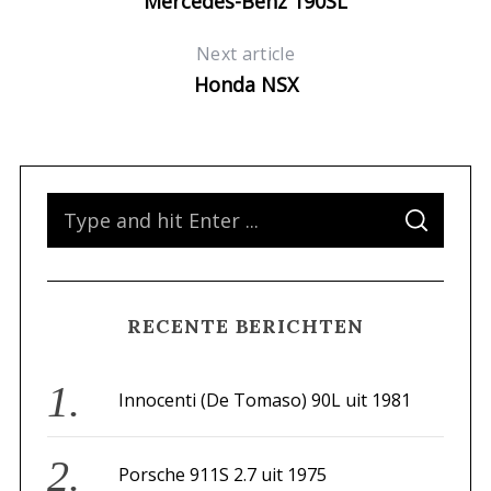
Mercedes-Benz 190SL
Next article
Honda NSX
S
S
e
E
A
a
R
C
H
r
RECENTE BERICHTEN
c
h
f
Innocenti (De Tomaso) 90L uit 1981
o
r
Porsche 911S 2.7 uit 1975
: