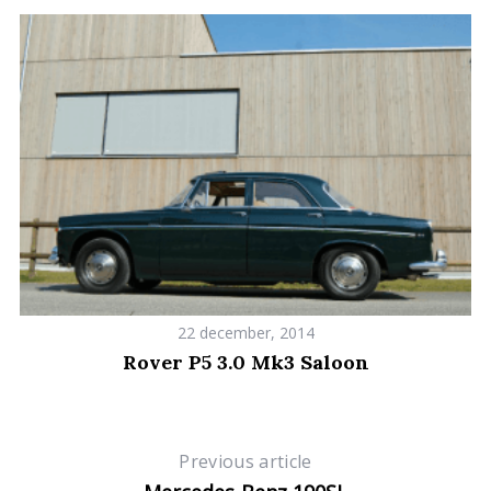
a
r
c
h
f
o
r
:
22 december, 2014
Rover P5 3.0 Mk3 Saloon
Previous article