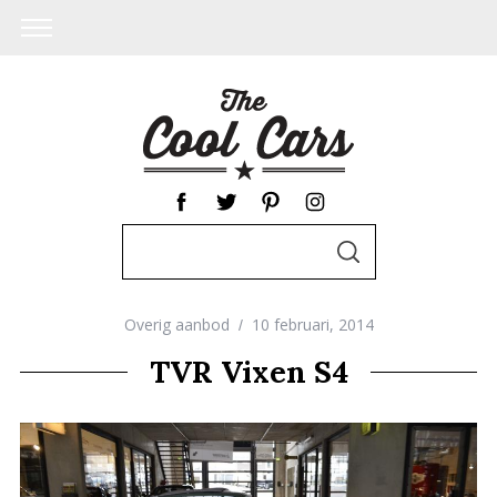
S
S
e
E
A
a
R
C
Overig aanbod
10 februari, 2014
r
H
c
TVR Vixen S4
h
f
o
r