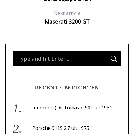
Next article
Maserati 3200 GT
S
S
e
E
A
a
R
C
H
r
RECENTE BERICHTEN
c
h
f
Innocenti (De Tomaso) 90L uit 1981
o
r
Porsche 911S 2.7 uit 1975
: