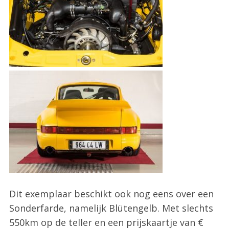
S
e
a
r
c
h
f
o
r
:
Dit exemplaar beschikt ook nog eens over een
Sonderfarde, namelijk Blütengelb. Met slechts
550km op de teller en een prijskaartje van €