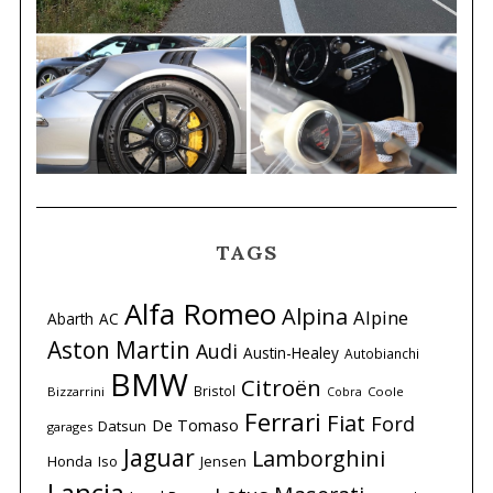
TAGS
Alfa Romeo
Alpina
Alpine
Abarth
AC
Aston Martin
Audi
Austin-Healey
Autobianchi
BMW
Citroën
Bristol
Bizzarrini
Coole
Cobra
Ferrari
Fiat
Ford
De Tomaso
Datsun
garages
Jaguar
Lamborghini
Honda
Iso
Jensen