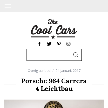
S
S
e
E
A
a
R
C
Overig aanbod
24 januari, 2017
r
H
c
Porsche 964 Carrera
h
4 Leichtbau
f
o
r