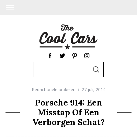
S
S
e
E
A
a
R
C
Redactionele artikelen
27 juli, 2014
r
H
c
Porsche 914: Een
h
Misstap Of Een
f
Verborgen Schat?
o
r