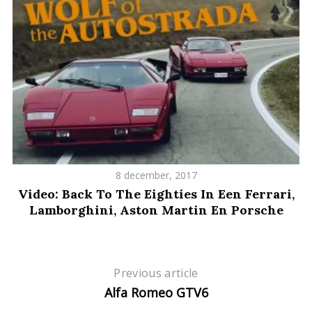
0
a
r
c
h
f
o
r
:
8 december, 2017
Video: Back To The Eighties In Een Ferrari,
Lamborghini, Aston Martin En Porsche
Previous article
Alfa Romeo GTV6