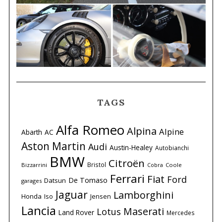
TAGS
Alfa Romeo
Alpina
Alpine
Abarth
AC
Aston Martin
Audi
Austin-Healey
Autobianchi
BMW
Citroën
Bristol
Bizzarrini
Coole
Cobra
Ferrari
Fiat
Ford
De Tomaso
Datsun
garages
Jaguar
Lamborghini
Honda
Iso
Jensen
Lancia
Maserati
Lotus
Land Rover
Mercedes