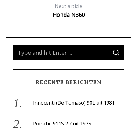
Next article
Honda N360
S
S
e
E
A
a
R
C
H
r
RECENTE BERICHTEN
c
h
f
Innocenti (De Tomaso) 90L uit 1981
o
r
Porsche 911S 2.7 uit 1975
: