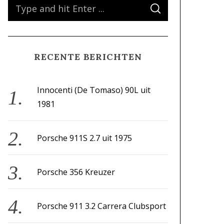
S
S
e
E
A
a
R
C
H
r
RECENTE BERICHTEN
c
h
f
Innocenti (De Tomaso) 90L uit
o
1981
r
:
Porsche 911S 2.7 uit 1975
Porsche 356 Kreuzer
Porsche 911 3.2 Carrera Clubsport