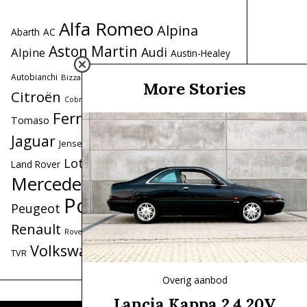
Alfa Romeo
Alpina
Abarth
AC
Aston Martin
Audi
Alpine
Austin-Healey
BMW
Autobianchi
Bristol
Bizzarrini
More Stories
Citroën
De
Datsun
Coole garages
Cobra
Ferrari
Fiat
Ford
Tomaso
Honda
Iso
Lancia
Jaguar
Lamborghini
Jensen
Maserati
Lotus
Land Rover
Mercedes
Mercedes-Benz
MG
MINI
Porsche
Peugeot
Range Rover
Renault
Saab
Triumph
Simca
Toyota
Rover
Volkswagen
Volvo
TVR
Overig aanbod
Lancia Kappa 2.4 20V