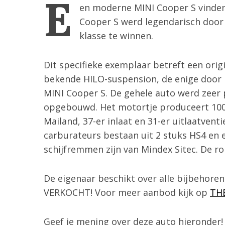
E
en moderne MINI Cooper S vinden w
Cooper S werd legendarisch door d
klasse te winnen.
Dit specifieke exemplaar betreft een or
bekende HILO-suspension, de enige door 
MINI Cooper S. De gehele auto werd zeer 
opgebouwd. Het motortje produceert 100p
Mailand, 37-er inlaat en 31-er uitlaatvent
carburateurs bestaan uit 2 stuks HS4 en ee
S
schijfremmen zijn van Mindex Sitec. De r
e
a
r
De eigenaar beschikt over alle bijbehor
c
VERKOCHT! Voor meer aanbod kijk op
TH
h
f
o
Geef je mening over deze auto hieronder!