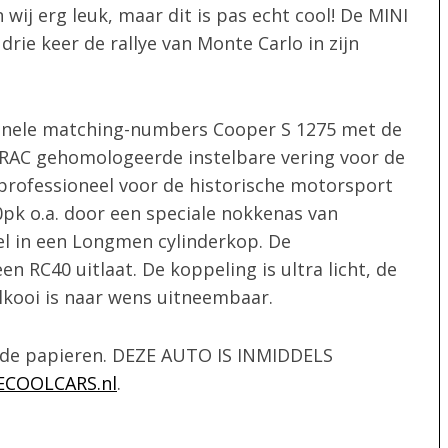
ij erg leuk, maar dit is pas echt cool! De MINI
rie keer de rallye van Monte Carlo in zijn
iginele matching-numbers Cooper S 1275 met de
RAC gehomologeerde instelbare vering voor de
professioneel voor de historische motorsport
k o.a. door een speciale nokkenas van
iel in een Longmen cylinderkop. De
n RC40 uitlaat. De koppeling is ultra licht, de
olkooi is naar wens uitneembaar.
ende papieren. DEZE AUTO IS INMIDDELS
ECOOLCARS.nl
.