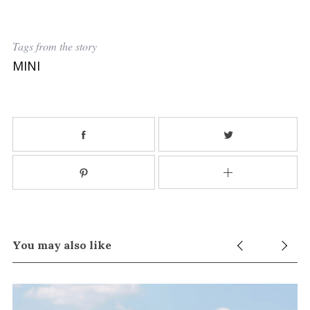
Tags from the story
MINI
S
e
a
r
c
h
f
o
r
:
You may also like