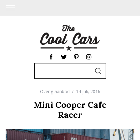
S
S
e
E
A
a
R
C
Overig aanbod
14 juli, 2016
r
H
c
Mini Cooper Cafe
h
Racer
f
o
r