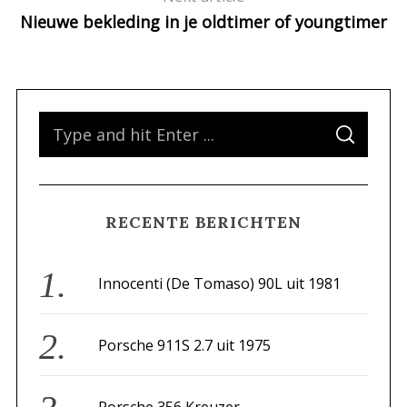
Nieuwe bekleding in je oldtimer of youngtimer
S
S
e
E
A
a
R
C
H
r
RECENTE BERICHTEN
c
h
f
Innocenti (De Tomaso) 90L uit 1981
o
r
Porsche 911S 2.7 uit 1975
: