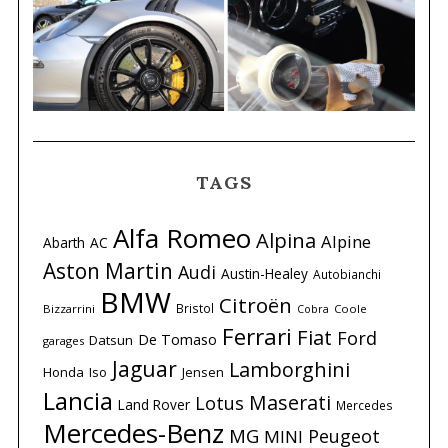
TAGS
Alfa Romeo
Alpina
Alpine
Abarth
AC
Aston Martin
Audi
Austin-Healey
Autobianchi
BMW
Citroën
Bristol
Bizzarrini
Coole
Cobra
Ferrari
Fiat
Ford
De Tomaso
Datsun
garages
Jaguar
Lamborghini
Honda
Iso
Jensen
Lancia
Maserati
Lotus
Land Rover
Mercedes
Mercedes-Benz
MG
Peugeot
MINI