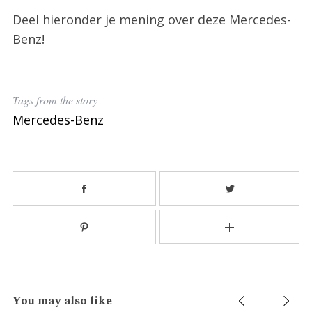
c
h
Deel hieronder je mening over deze Mercedes-
f
Benz!
o
r
:
Tags from the story
Mercedes-Benz
You may also like