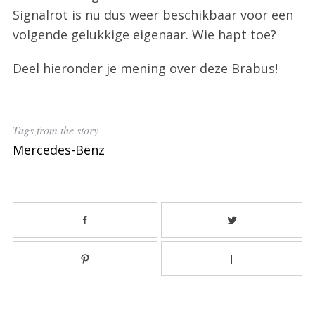
Signalrot is nu dus weer beschikbaar voor een
volgende gelukkige eigenaar. Wie hapt toe?
Deel hieronder je mening over deze Brabus!
S
Tags from the story
e
Mercedes-Benz
a
r
c
h
f
o
r
: