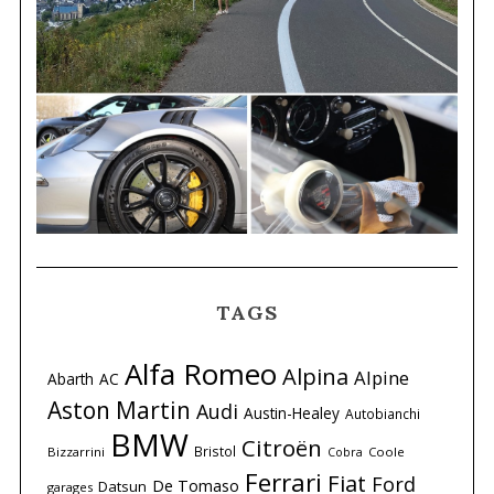
TAGS
Alfa Romeo
Alpina
Alpine
Abarth
AC
Aston Martin
Audi
Austin-Healey
Autobianchi
BMW
Citroën
Bristol
Bizzarrini
Coole
Cobra
Ferrari
Fiat
Ford
De Tomaso
Datsun
garages