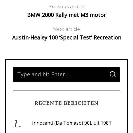
Previous article
BMW 2000 Rally met M3 motor
Next article
Austin-Healey 100 ‘Special Test’ Recreation
S
S
e
E
A
a
R
C
H
r
RECENTE BERICHTEN
c
h
f
Innocenti (De Tomaso) 90L uit 1981
o