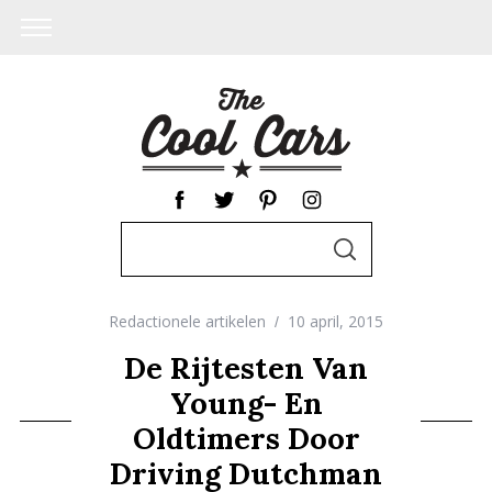
S
S
e
E
A
a
R
C
Redactionele artikelen
10 april, 2015
r
H
c
De Rijtesten Van
h
Young- En
f
Oldtimers Door
o
Driving Dutchman
r