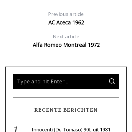
:
Previous article
AC Aceca 1962
Next article
Alfa Romeo Montreal 1972
 S
S
S
e
E
A
a
R
C
H
r
RECENTE BERICHTEN
c
h
f
Innocenti (De Tomaso) 90L uit 1981