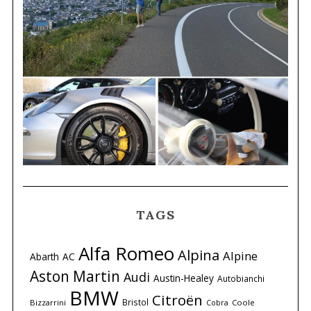
TAGS
Alfa Romeo
Alpina
Alpine
Abarth
AC
Aston Martin
Audi
Austin-Healey
Autobianchi
BMW
Citroën
Bristol
Bizzarrini
Coole
Cobra