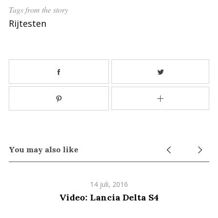
Tags from the story
Rijtesten
S
e
You may also like
a
r
c
h
14 juli, 2016
f
Video: Lancia Delta S4
o
r