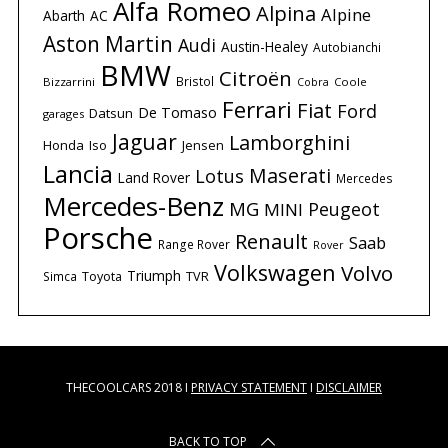
Alfa Romeo
Alpina
Alpine
Abarth
AC
Aston Martin
Audi
Austin-Healey
Autobianchi
BMW
Citroën
Bristol
Bizzarrini
Coole
Cobra
Ferrari
Fiat
Ford
De Tomaso
Datsun
garages
Jaguar
Lamborghini
Honda
Iso
Jensen
Lancia
Maserati
Lotus
Land Rover
Mercedes
Mercedes-Benz
MG
Peugeot
MINI
Porsche
Renault
Saab
Range Rover
Rover
Volkswagen
Volvo
Triumph
Simca
Toyota
TVR
THECOOLCARS 2018 I
PRIVACY STATEMENT
I
DISCLAIMER
BACK TO TOP