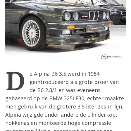
:
D
e Alpina B6 3.5 werd in 1984
geïntroduceerd als grote broer van
de B6 2.8/1 en was eveneens
gebaseerd op de BMW 325i E30, echter maakte
men gebruik van de grotere 3.5 liter zes-in-lijn.
Alpina wijzigde onder andere de cilinderkop,
nokkenas en monteerde hoge compressie
zuigers van Mahle, daarnaast kwam er een