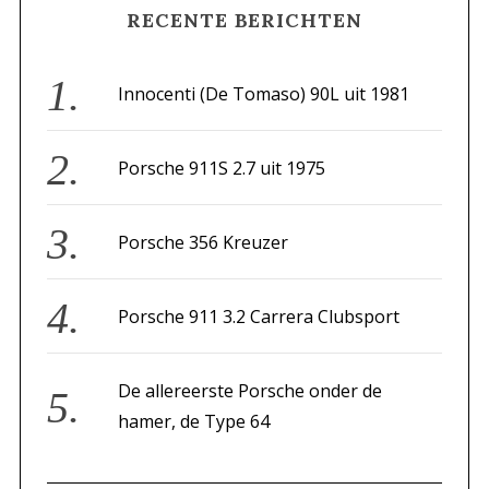
RECENTE BERICHTEN
c
h
f
Innocenti (De Tomaso) 90L uit 1981
o
r
Porsche 911S 2.7 uit 1975
:
Porsche 356 Kreuzer
Porsche 911 3.2 Carrera Clubsport
De allereerste Porsche onder de
hamer, de Type 64