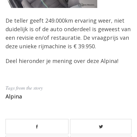
De teller geeft 249.000km ervaring weer, niet
duidelijk is of de auto onderdeel is geweest van
een revisie en/of restauratie. De vraagprijs van
deze unieke rijmachine is € 39.950.
Deel hieronder je mening over deze Alpina!
S
e
a
Tags from the story
r
Alpina
c
h
f
o
r
: