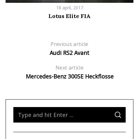
18 april, 2017
Lotus Elite FIA
Previous article
Audi RS2 Avant
Next article
Mercedes-Benz 300SE Heckflosse
S
S
e
E
A
a
R
C
H
r