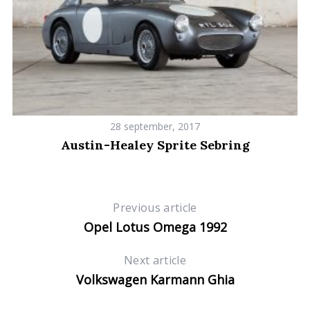
c
h
f
o
r
:
28 september, 2017
Austin-Healey Sprite Sebring
Previous article
Opel Lotus Omega 1992
Next article
Volkswagen Karmann Ghia