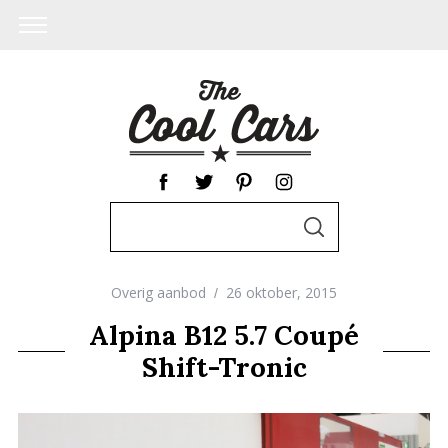
S
S
e
E
A
a
R
C
Overig aanbod
26 oktober, 2015
r
H
c
Alpina B12 5.7 Coupé
h
Shift-Tronic
f
o
r