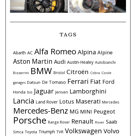
TAGS
Alfa Romeo
Alpina
Alpine
Abarth
AC
Aston Martin
Audi
Austin-Healey
Autobianchi
BMW
Citroën
Bristol
Bizzarrini
Coole
Cobra
Ferrari
Fiat
Ford
De Tomaso
Datsun
garages
Jaguar
Lamborghini
Honda
Iso
Jensen
Lancia
Maserati
Lotus
Land Rover
Mercedes
Mercedes-Benz
MG
Peugeot
MINI
Porsche
Renault
Saab
Range Rover
Rover
Volkswagen
Volvo
Triumph
Simca
Toyota
TVR