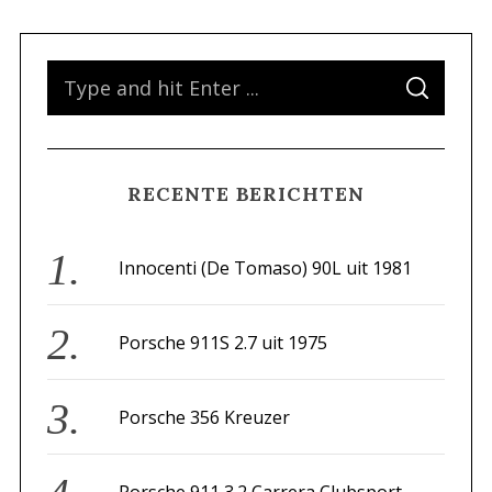
S
S
e
E
A
a
R
C
H
r
RECENTE BERICHTEN
c
h
f
Innocenti (De Tomaso) 90L uit 1981
o
r
Porsche 911S 2.7 uit 1975
:
Porsche 356 Kreuzer