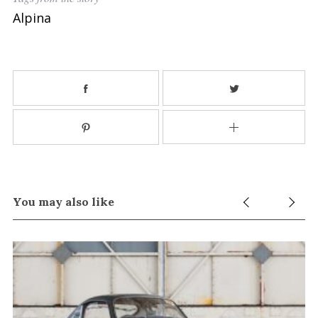
Alpina
You may also like
S
e
a
r