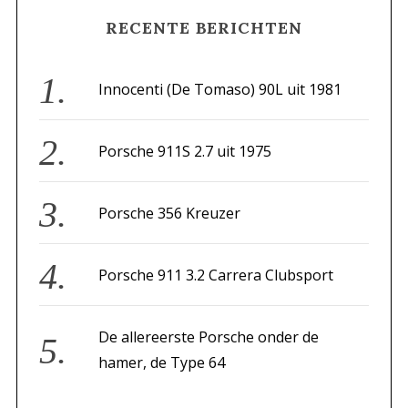
r
RECENTE BERICHTEN
c
h
f
Innocenti (De Tomaso) 90L uit 1981
o
r
Porsche 911S 2.7 uit 1975
:
Porsche 356 Kreuzer
Porsche 911 3.2 Carrera Clubsport
De allereerste Porsche onder de
hamer, de Type 64