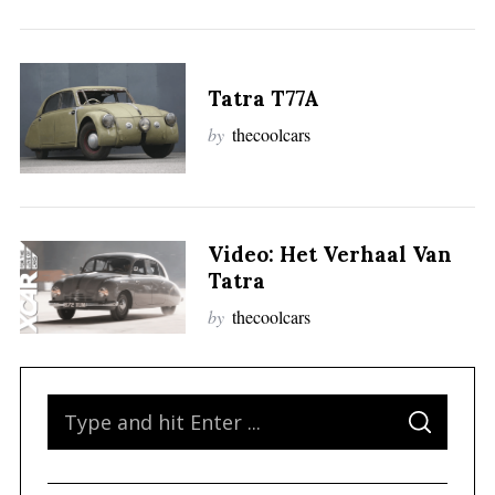
:
Tatra T77A
by
thecoolcars
Video: Het Verhaal Van
Tatra
by
thecoolcars
S
S
e
E
A
a
R
C
H