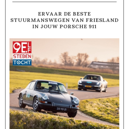
S
e
ERVAAR DE BESTE
a
STUURMANSWEGEN VAN FRIESLAND
r
IN JOUW PORSCHE 911
c
h
f
o
r
: