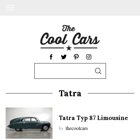
S
S
e
E
A
a
R
Tatra
C
r
H
c
h
Tatra Typ 87 Limousine
f
by
thecoolcars
o
r