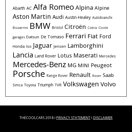
Alfa Romeo
Alpina
Alpine
Abarth
AC
Aston Martin
Audi
Austin-Healey
Autobianchi
BMW
Citroën
Bristol
Bizzarrini
Coole
Cobra
Ferrari
Fiat
Ford
De Tomaso
Datsun
garages
Jaguar
Lamborghini
Honda
Iso
Jensen
Lancia
Maserati
Lotus
Land Rover
Mercedes
Mercedes-Benz
MG
Peugeot
MINI
Porsche
Renault
Saab
Range Rover
Rover
Volkswagen
Volvo
Triumph
Simca
Toyota
TVR
THECOOLCARS 2018 I
PRIVACY STATEMENT
I
DISCLAIMER