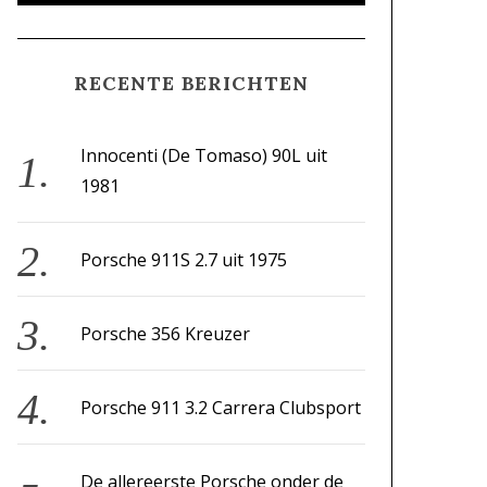
A
a
R
C
H
r
RECENTE BERICHTEN
c
h
f
Innocenti (De Tomaso) 90L uit
o
1981
r
:
Porsche 911S 2.7 uit 1975
Porsche 356 Kreuzer
Porsche 911 3.2 Carrera Clubsport
De allereerste Porsche onder de