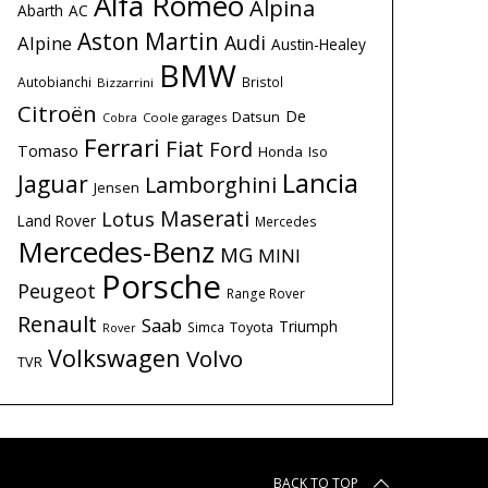
Alfa Romeo
Alpina
Abarth
AC
Aston Martin
Audi
Alpine
Austin-Healey
BMW
Autobianchi
Bristol
Bizzarrini
Citroën
De
Datsun
Coole garages
Cobra
Ferrari
Fiat
Ford
Tomaso
Honda
Iso
Lancia
Jaguar
Lamborghini
Jensen
Maserati
Lotus
Land Rover
Mercedes
Mercedes-Benz
MG
MINI
Porsche
Peugeot
Range Rover
Renault
Saab
Triumph
Simca
Toyota
Rover
Volkswagen
Volvo
TVR
BACK TO TOP