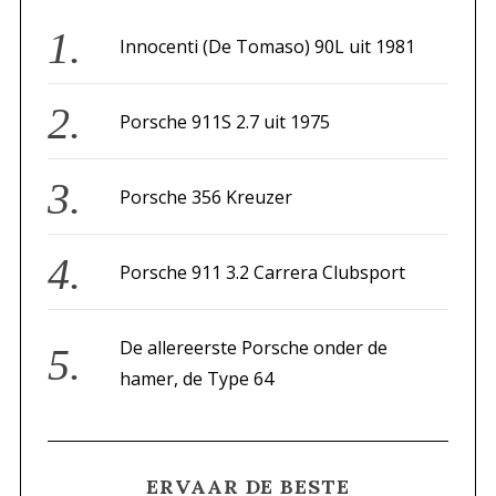
h
f
Innocenti (De Tomaso) 90L uit 1981
o
r
Porsche 911S 2.7 uit 1975
:
Porsche 356 Kreuzer
Porsche 911 3.2 Carrera Clubsport
De allereerste Porsche onder de
hamer, de Type 64
ERVAAR DE BESTE