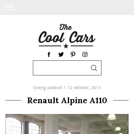
S
S
e
E
A
a
R
C
Overig aanbod
12 oktober, 2013
r
H
c
Renault Alpine A110
h
f
o
r