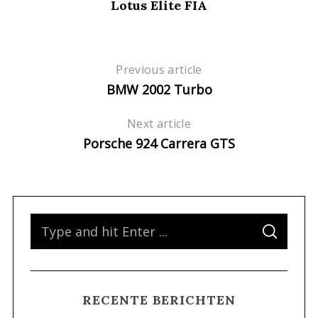
Lotus Elite FIA
Previous article
BMW 2002 Turbo
Next article
Porsche 924 Carrera GTS
S
S
e
E
A
a
R
C
H
r
RECENTE BERICHTEN
c