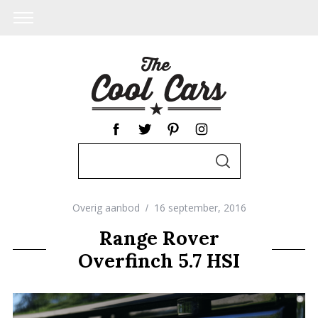
S
S
e
E
A
a
R
C
Overig aanbod
16 september, 2016
r
H
c
Range Rover
h
Overfinch 5.7 HSI
f
o
r