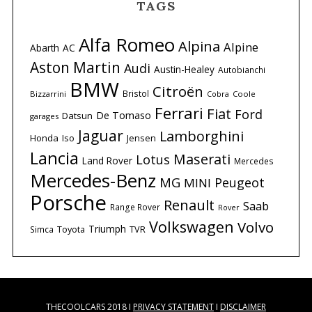
TAGS
Alfa Romeo
Alpina
Alpine
Abarth
AC
Aston Martin
Audi
Austin-Healey
Autobianchi
BMW
Citroën
Bristol
Bizzarrini
Coole
Cobra
Ferrari
Fiat
Ford
De Tomaso
Datsun
garages
Jaguar
Lamborghini
Honda
Iso
Jensen
Lancia
Maserati
Lotus
Land Rover
Mercedes
Mercedes-Benz
MG
Peugeot
MINI
Porsche
Renault
Saab
Range Rover
Rover
Volkswagen
Volvo
Triumph
Simca
Toyota
TVR
THECOOLCARS 2018 I
PRIVACY STATEMENT
I
DISCLAIMER