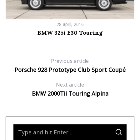
28 april, 2016
BMW 325i E30 Touring
Previous article
Porsche 928 Prototype Club Sport Coupé
Next article
BMW 2000Tii Touring Alpina
S
S
e
E