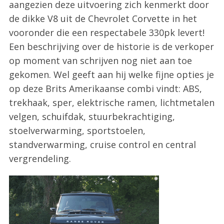
aangezien deze uitvoering zich kenmerkt door
de dikke V8 uit de Chevrolet Corvette in het
vooronder die een respectabele 330pk levert!
Een beschrijving over de historie is de verkoper
op moment van schrijven nog niet aan toe
gekomen. Wel geeft aan hij welke fijne opties je
op deze Brits Amerikaanse combi vindt: ABS,
S
trekhaak, sper, elektrische ramen, lichtmetalen
e
a
velgen, schuifdak, stuurbekrachtiging,
r
stoelverwarming, sportstoelen,
c
standverwarming, cruise control en central
h
vergrendeling.
f
o
r
: