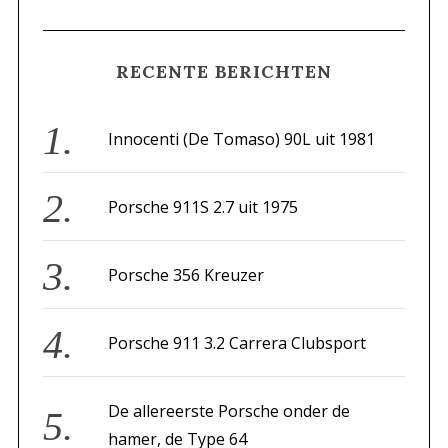
A
a
R
C
H
r
RECENTE BERICHTEN
c
h
f
Innocenti (De Tomaso) 90L uit 1981
o
r
Porsche 911S 2.7 uit 1975
:
Porsche 356 Kreuzer
Porsche 911 3.2 Carrera Clubsport
De allereerste Porsche onder de
hamer, de Type 64