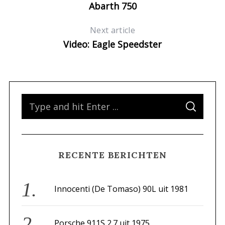
Abarth 750
Next article
Video: Eagle Speedster
S
S
e
E
A
a
R
C
H
r
RECENTE BERICHTEN
c
h
f
Innocenti (De Tomaso) 90L uit 1981
o
r
Porsche 911S 2.7 uit 1975