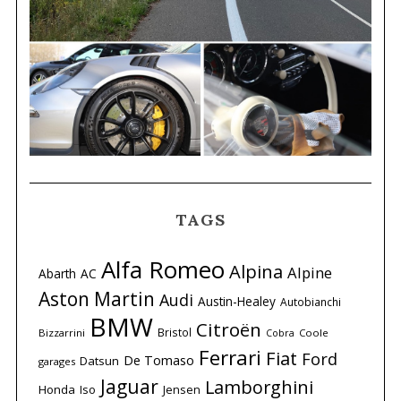
TAGS
Alfa Romeo
Alpina
Alpine
Abarth
AC
Aston Martin
Audi
Austin-Healey
Autobianchi
BMW
Citroën
Bristol
Bizzarrini
Coole
Cobra
Ferrari
Fiat
Ford
De Tomaso
Datsun
garages
Jaguar
Lamborghini
Honda
Iso
Jensen