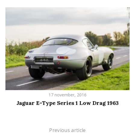
e
a
r
c
h
f
o
r
:
17 november, 2016
Jaguar E-Type Series 1 Low Drag 1963
Previous article