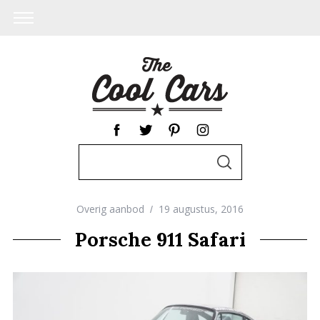
S
S
e
E
A
a
R
C
Overig aanbod
19 augustus, 2016
r
H
c
Porsche 911 Safari
h
f
o
r