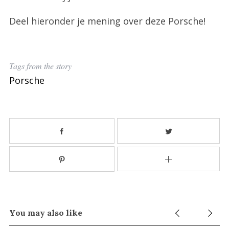
Deel hieronder je mening over deze Porsche!
Tags from the story
Porsche
You may also like
S