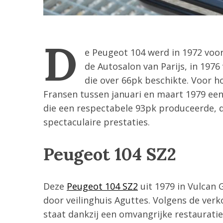
D
e Peugeot 104 werd in 1972 voor
de Autosalon van Parijs, in 197
die over 66pk beschikte. Voor 
Fransen tussen januari en maart 1979 een
die een respectabele 93pk produceerde, d
spectaculaire prestaties.
S
Peugeot 104 SZ2
e
a
r
c
Deze
Peugeot 104 SZ2
uit 1979 in Vulcan 
h
door veilinghuis Aguttes. Volgens de verk
f
staat dankzij een omvangrijke restauratie
o