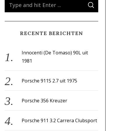
S
S
e
E
A
a
R
C
H
r
RECENTE BERICHTEN
c
h
f
Innocenti (De Tomaso) 90L uit
o
1981
r
:
Porsche 911S 2.7 uit 1975
Porsche 356 Kreuzer
Porsche 911 3.2 Carrera Clubsport