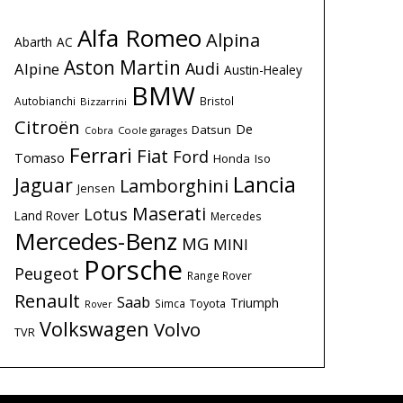
Alfa Romeo
Alpina
Abarth
AC
Aston Martin
Audi
Alpine
Austin-Healey
BMW
Autobianchi
Bristol
Bizzarrini
Citroën
De
Datsun
Coole garages
Cobra
Ferrari
Fiat
Ford
Tomaso
Honda
Iso
Lancia
Jaguar
Lamborghini
Jensen
Maserati
Lotus
Land Rover
Mercedes
Mercedes-Benz
MG
MINI
Porsche
Peugeot
Range Rover
Renault
Saab
Triumph
Simca
Toyota
Rover
Volkswagen
Volvo
TVR