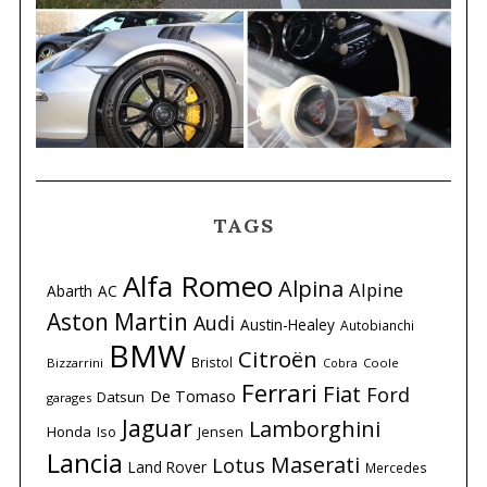
TAGS
Alfa Romeo
Alpina
Alpine
Abarth
AC
Aston Martin
Audi
Austin-Healey
Autobianchi
BMW
Citroën
Bristol
Bizzarrini
Coole
Cobra
Ferrari
Fiat
Ford
De Tomaso
Datsun
garages
Jaguar
Lamborghini
Honda
Iso
Jensen
Lancia
Maserati
Lotus
Land Rover
Mercedes