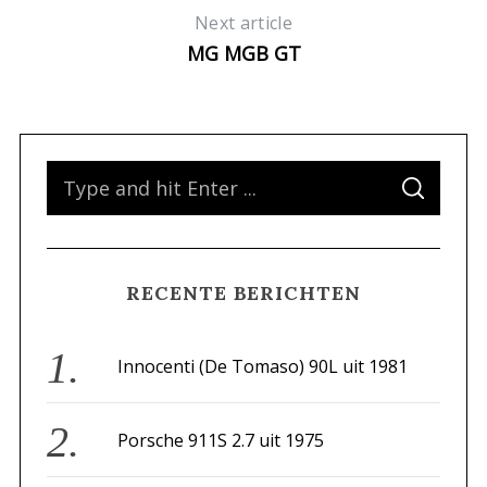
Next article
MG MGB GT
S
S
e
E
A
a
R
C
H
r
RECENTE BERICHTEN
c
h
f
Innocenti (De Tomaso) 90L uit 1981
o
r
Porsche 911S 2.7 uit 1975
: