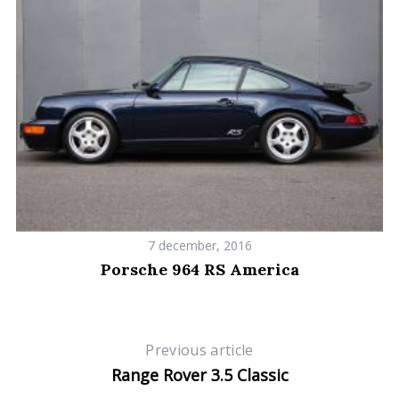
a
r
c
h
f
o
r
:
7 december, 2016
Porsche 964 RS America
Previous article
Range Rover 3.5 Classic