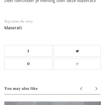
Deel hieronder je mening over deze Maserati!
Tags from the story
Maserati
You may also like
S
e