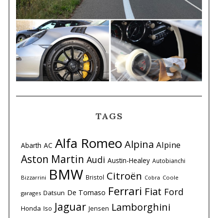
TAGS
Alfa Romeo
Alpina
Alpine
Abarth
AC
Aston Martin
Audi
Austin-Healey
Autobianchi
BMW
Citroën
Bristol
Bizzarrini
Coole
Cobra
Ferrari
Fiat
Ford
De Tomaso
Datsun
garages
Jaguar
Lamborghini
Honda
Iso
Jensen