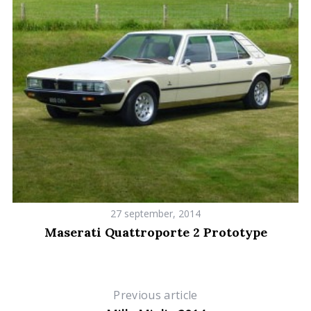
a
r
c
h
f
o
r
:
27 september, 2014
Maserati Quattroporte 2 Prototype
Previous article