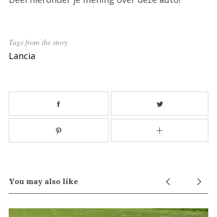
Tags from the story
Lancia
You may also like
S
e