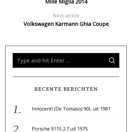
Mille Miglia 2014
Next article
Volkswagen Karmann Ghia Coupe
S
S
e
E
A
a
R
C
H
r
RECENTE BERICHTEN
c
h
f
Innocenti (De Tomaso) 90L uit 1981
o
r
Porsche 911S 2.7 uit 1975
: