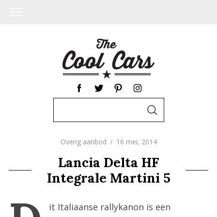
S
S
e
E
A
a
R
C
Overig aanbod
16 mei, 2014
r
H
c
Lancia Delta HF
h
Integrale Martini 5
f
o
it Italiaanse rallykanon is een
r