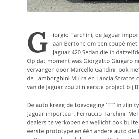
G
iorgio Tarchini, de Jaguar impor
aan Bertone om een coupé met v
Jaguar 420 Sedan die in datzelf
Op dat moment was Giorgetto Giugaro net
vervangen door Marcello Gandini, ook niet
de Lamborghini Miura en Lancia Stratos 
S
van de Jaguar zou zijn eerste project bij
e
a
De auto kreeg de toevoeging ‘FT’ in zijn 
r
Jaguar importeur, Ferruccio Tarchini. Me
c
h
dealers te verkopen en wellicht ook buiten 
f
eerste prototype en één andere auto die
o