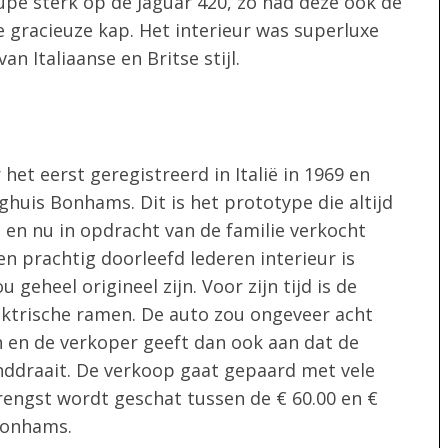
upé sterk op de Jaguar 420, zo had deze ook de
de gracieuze kap. Het interieur was superluxe
 Italiaanse en Britse stijl.
het eerst geregistreerd in Italië in 1969 en
huis Bonhams. Dit is het prototype die altijd
e en nu in opdracht van de familie verkocht
n prachtig doorleefd lederen interieur is
geheel origineel zijn. Voor zijn tijd is de
lektrische ramen. De auto zou ongeveer acht
jn en de verkoper geeft dan ook aan dat de
ddraait. De verkoop gaat gepaard met vele
engst wordt geschat tussen de € 60.00 en €
Bonhams.