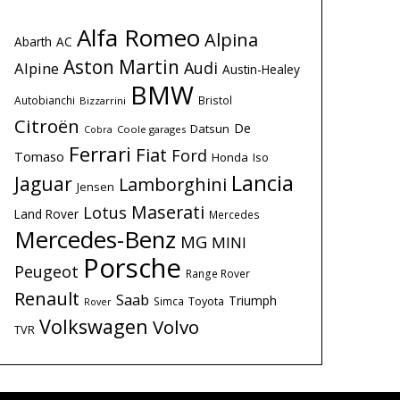
Alfa Romeo
Alpina
Abarth
AC
Aston Martin
Audi
Alpine
Austin-Healey
BMW
Autobianchi
Bristol
Bizzarrini
Citroën
De
Datsun
Coole garages
Cobra
Ferrari
Fiat
Ford
Tomaso
Honda
Iso
Lancia
Jaguar
Lamborghini
Jensen
Maserati
Lotus
Land Rover
Mercedes
Mercedes-Benz
MG
MINI
Porsche
Peugeot
Range Rover
Renault
Saab
Triumph
Simca
Toyota
Rover
Volkswagen
Volvo
TVR