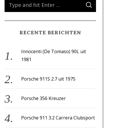
S
S
e
E
A
a
R
C
H
r
RECENTE BERICHTEN
c
h
f
Innocenti (De Tomaso) 90L uit
o
1981
r
:
Porsche 911S 2.7 uit 1975
Porsche 356 Kreuzer
Porsche 911 3.2 Carrera Clubsport