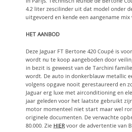
in Parijs. Technisch leunde de Bertone Co
r
4.2 liter zescilinder uit dat model onder 
:
uitgevoerd en kende een aangename mix van
HET AANBOD
Deze Jaguar FT Bertone 420 Coupé is voor 
wordt nu te koop aangeboden door veiling
in bezit is geweest van de Tarchini famili
wordt. De auto in donkerblauw metallic ee
volgens opgave nooit gerestaureerd en zou 
Jaguar erg luxe met airconditioning en e
jaar geleden voor het laatste gebruikt zi
motor momenteel niet start maar wel ron
originele documenten. De verwachte opbr
80.000. Zie
HIER
voor de advertentie van 